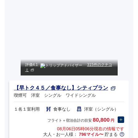
評価
4.1
315件のクチコ
ミ
【早トク４５／食事なし】シティプラン
喫煙可 洋室 シングル ワイドシングル
１名１室利用
食事なし
洋室（シングル）
80,800
フライト＋宿泊合計の目安
円
08月06日05時06分
現在の情報です
大人・お一人様：
796マイル〜
貯まる