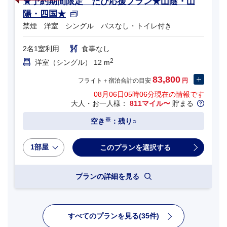
★予約期間限定 たび応援プラン★山陰・山
陽・四国★
禁煙 洋室 シングル バスなし・トイレ付き
2名1室利用
食事なし
2
洋室（シングル） 12 m
83,800
フライト＋宿泊合計の目安
円
08月06日05時06分
現在の情報です
大人・お一人様：
811マイル〜
貯まる
※
空き
：残り○
1部屋
プランの詳細を見る
すべてのプランを見る(35件)