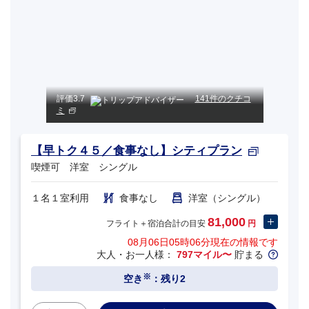
評価
3.7
141件のクチコ
ミ
【早トク４５／食事なし】シティプラン
喫煙可 洋室 シングル
１名１室利用
食事なし
洋室（シングル）
81,000
フライト＋宿泊合計の目安
円
08月06日05時06分
現在の情報です
大人・お一人様：
797マイル〜
貯まる
※
空き
：残り2