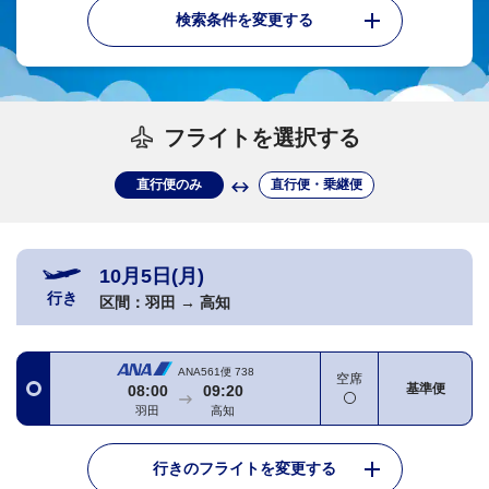
検索条件を変更する
フライトを選択する
直行便のみ
直行便・乗継便
10月5日(月)
行き
区間：
羽田
→
高知
ANA561便
738
空席
基準便
08:00
09:20
羽田
高知
行きのフライトを変更する