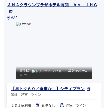
ＡＮＡクラウンプラザホテル高知 ｂｙ ＩＨＧ
MAP
評価
3.7
256件のクチコ
ミ
【早トク６０／食事なし】シティプラン
禁煙 洋室 ツイン
２名１室利用
食事なし
洋室（ツイン）