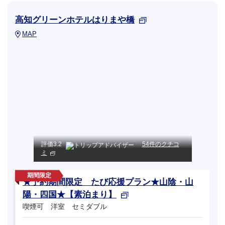
高知グリーンホテルはりまや橋
MAP
評価
3.2
54件のクチコ
ミ
★予約期間限定 たび応援プラン★山陰・山
陽・四国★【素泊まり】
喫煙可 洋室 セミダブル