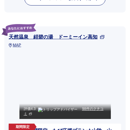
天然温泉 紺碧の湯 ドーミーイン高知
MAP
評価
4.3
98件のクチコ
ミ