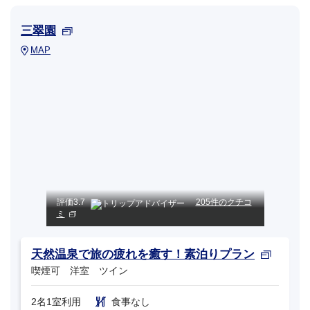
三翠園
MAP
評価
3.7
205件のクチコ
ミ
天然温泉で旅の疲れを癒す！素泊りプラン
喫煙可 洋室 ツイン
2名1室利用
食事なし