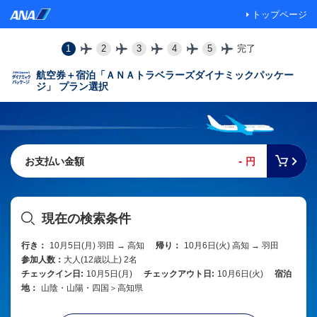
トップページ
1
2
3
4
5
完了
航空券＋宿泊「ＡＮＡトラベラーズダイナミックパッケー
ジ」 プラン選択
-
お支払い金額
円
現在の検索条件
行き：
10月5日(月) 羽田 → 高知
帰り：
10月6日(火) 高知 → 羽田
参加人数：
大人(12歳以上) 2名
チェックイン日:
10月5日(月)
チェックアウト日:
10月6日(火)
宿泊
地：
山陰・山陽・四国＞高知県