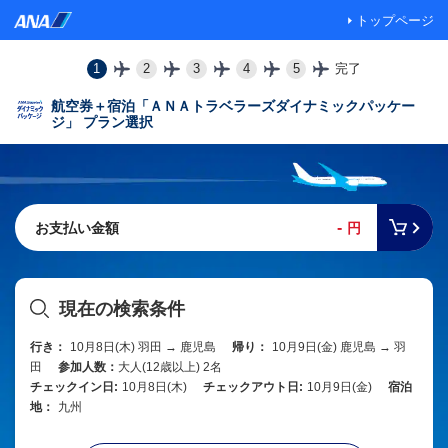
トップページ
1
2
3
4
5
完了
航空券＋宿泊「ＡＮＡトラベラーズダイナミックパッケー
ジ」 プラン選択
-
お支払い金額
円
現在の検索条件
行き：
10月8日(木) 羽田 → 鹿児島
帰り：
10月9日(金) 鹿児島 → 羽
田
参加人数：
大人(12歳以上) 2名
チェックイン日:
10月8日(木)
チェックアウト日:
10月9日(金)
宿泊
地：
九州