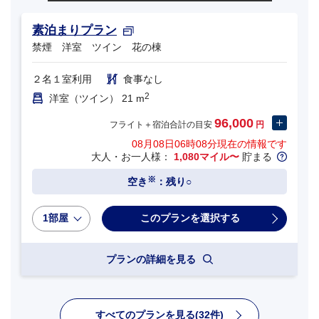
素泊まりプラン
禁煙 洋室 ツイン 花の棟
２名１室利用
食事なし
2
洋室（ツイン） 21 m
96,000
フライト＋宿泊合計の目安
円
08月08日06時08分
現在の情報です
大人・お一人様：
1,080マイル〜
貯まる
※
空き
：残り○
1部屋
プランの詳細を見る
すべてのプランを見る(32件)