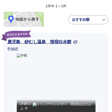
1件中 1～1件
おすすめ順
鹿児島 砂むし温泉 指宿白水館
MAP
評価
4.3
905件のクチコ
ミ