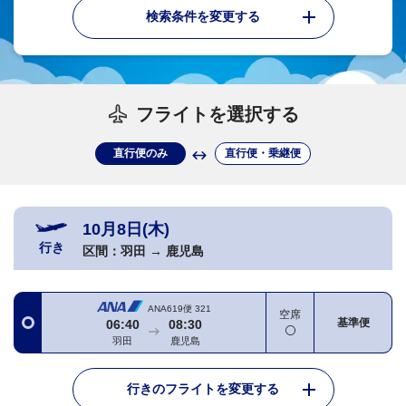
検索条件を変更する
フライトを選択する
直行便のみ
直行便・乗継便
10月8日(木)
行き
区間：
羽田
→
鹿児島
ANA619便
321
空席
基準便
06:40
08:30
羽田
鹿児島
行きのフライトを変更する