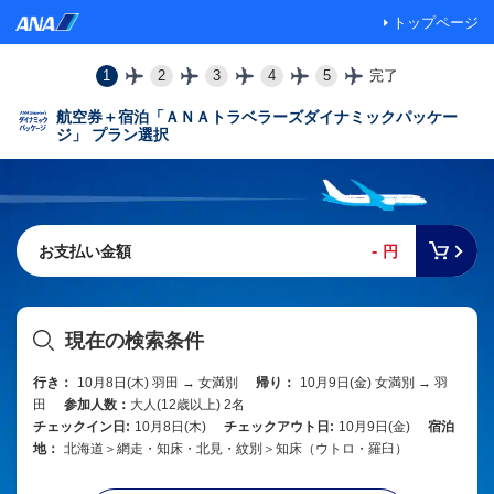
トップページ
1
2
3
4
5
完了
航空券＋宿泊「ＡＮＡトラベラーズダイナミックパッケー
ジ」 プラン選択
-
お支払い金額
円
現在の検索条件
行き：
10月8日(木) 羽田 → 女満別
帰り：
10月9日(金) 女満別 → 羽
田
参加人数：
大人(12歳以上) 2名
チェックイン日:
10月8日(木)
チェックアウト日:
10月9日(金)
宿泊
地：
北海道＞網走・知床・北見・紋別＞知床（ウトロ・羅臼）