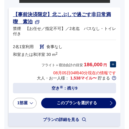
【事前決済限定】北こぶしで過ごす非日常満
喫 素泊
禁煙 【お任せ／指定不可】／2名迄 バスなし・トイレ
付き
2名1室利用
食事なし
2
和室または和洋室 30 m
186,000
フライト＋宿泊合計の目安
円
08月05日04時40分
現在の情報です
大人・お一人様：
1,538マイル〜
貯まる
※
空き
：残り9
1部屋
プランの詳細を見る