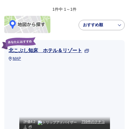
1件中 1～1件
おすすめ順
北こぶし知床 ホテル＆リゾート
MAP
評価
4.2
759件のクチコ
ミ