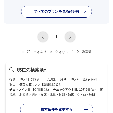
すべてのプランを見る(48件)
1
◯ :
空きあり
× :
空きなし
1～9 :
残室数
現在の検索条件
行き：
10月8日(木) 羽田 → 女満別
帰り：
10月9日(金) 女満別 →
羽田
参加人数：
大人(12歳以上) 2名
チェックイン日:
10月8日(木)
チェックアウト日:
10月9日(金)
宿
泊地：
北海道＞網走・知床・北見・紋別＞知床（ウトロ・羅臼）
検索条件を変更する