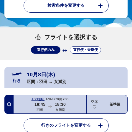
検索条件を変更する
フライトを選択する
直行便のみ
直行便・乗継便
10月8日(木)
行き
区間：
羽田
→
女満別
ADO運航
ANA4779便
73G
空席
16:45
18:30
基準便
羽田
女満別
行きのフライトを変更する