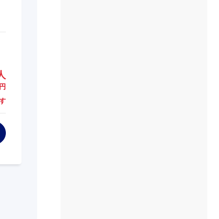
人
円
す