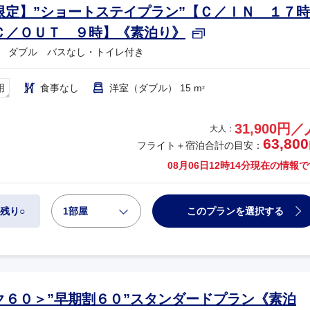
限定】”ショートステイプラン”【Ｃ／ＩＮ １７時
Ｃ／ＯＵＴ ９時】《素泊り》
 ダブル バスなし・トイレ付き
用
食事なし
洋室（ダブル） 15 m
2
31,900円／
大人：
63,800
フライト＋宿泊合計の目安：
08月06日12時14分
現在の情報で
1部屋
このプランを選択する
残り○
ク６０＞”早期割６０”スタンダードプラン《素泊