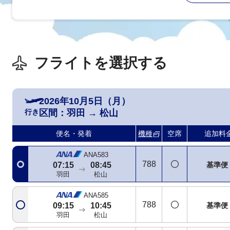
フライトを選択する
2026年10月5日（月）
行き
区間：
羽田
→
松山
便名・発着
機種
空席
追加料
ANA583
788
基準便
07:15
08:45
羽田
松山
ANA585
788
基準便
09:15
10:45
羽田
松山