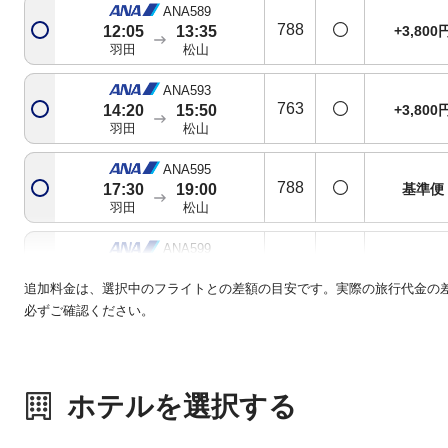
ANA589
788
+3,800
12:05
13:35
羽田
松山
ANA593
763
+3,800
14:20
15:50
羽田
松山
ANA595
788
基準便
17:30
19:00
羽田
松山
ANA599
788
+3,800
19:40
21:10
羽田
松山
追加料金は、選択中のフライトとの差額の目安です。実際の旅行代金の
必ずご確認ください。
ホテルを選択する