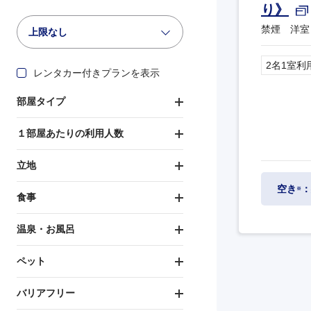
り》
禁煙 洋室
上限なし
2名1室利
レンタカー付きプランを表示
部屋タイプ
１部屋あたりの利用人数
立地
空き
：
※
食事
温泉・お風呂
ペット
バリアフリー