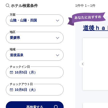
ホテル検索条件
1件中 1～1件
方面
山陰・山陽・四国
道後ｈａ
地区
愛媛県
地域
道後温泉
チェックイン日
チェックアウト日
再検索する