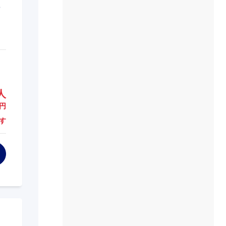
人
円
す