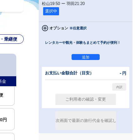
松山
19:50
ー
羽田
21:20
選択中
オプション
※任意選択
・乗継便
レンタカーや観光・体験もまとめて予約が便利！
00円
-
お支払い金額合計（目安）
円
料金
便
00円