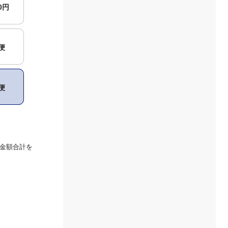
00円
便
便
金額合計を