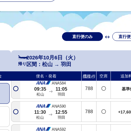
直行便のみ
直行便
2026年10月6日（火）
ANA582
帰り
区間：
松山
→
羽田
788
+37,4
07:25
08:50
松山
羽田
金
便名・発着
機種
空席
追加
ANA584
788
基準
09:35
11:05
松山
羽田
ANA590
788
+17,6
11:30
12:55
松山
羽田
ANA592