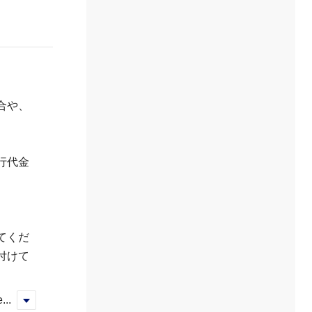
合や、
行代金
てくだ
付けて
...