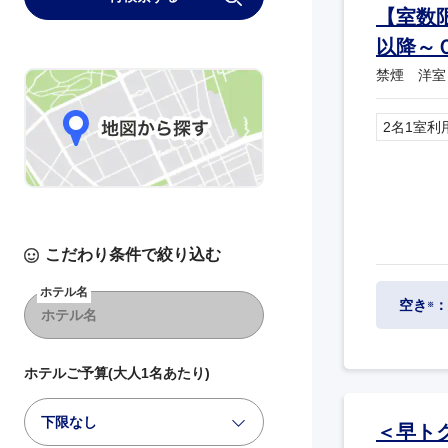
【室数
以降～
禁煙 洋室
2名1室利
こだわり条件で絞り込む
ホテル名
空き
：
※
ホテルご予算(大人1名あたり)
下限なし
＜早ト