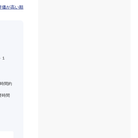
評価が高い順
－１
時間約
要時間