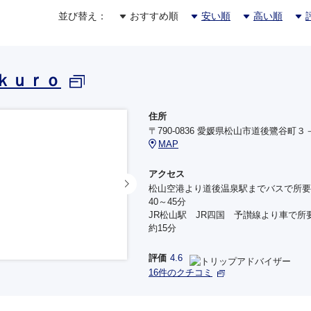
並び替え：
おすすめ順
安い順
高い順
ｋｕｒｏ
住所
〒790-0836 愛媛県松山市道後鷺谷町３
MAP
アクセス
松山空港より道後温泉駅までバスで所要
40～45分
JR松山駅 JR四国 予讃線より車で所
約15分
評価
4.6
16件のクチコミ