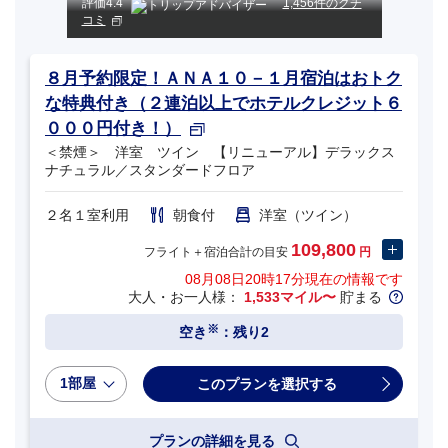
評価
4.4
1,456件のクチ
コミ
８月予約限定！ＡＮＡ１０－１月宿泊はおトク
な特典付き（２連泊以上でホテルクレジット６
０００円付き！）
＜禁煙＞ 洋室 ツイン 【リニューアル】デラックス
ナチュラル／スタンダードフロア
２名１室利用
朝食付
洋室（ツイン）
109,800
フライト＋宿泊合計の目安
円
08月08日20時17分
現在の情報です
大人・お一人様：
1,533マイル〜
貯まる
※
空き
：残り2
1部屋
プランの詳細を見る