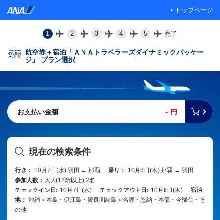
トップページ
1
2
3
4
5
完了
航空券＋宿泊「ＡＮＡトラベラーズダイナミックパッケー
ジ」 プラン選択
-
お支払い金額
円
現在の検索条件
行き：
10月7日(水) 羽田 → 那覇
帰り：
10月8日(木) 那覇 → 羽田
参加人数：
大人(12歳以上) 2名
チェックイン日:
10月7日(水)
チェックアウト日:
10月8日(木)
宿泊
地：
沖縄＞本島・伊江島・慶良間諸島＞名護・恩納・本部・今帰仁・そ
の他