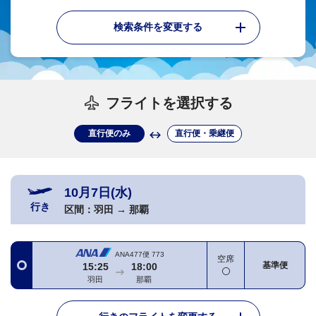
検索条件を変更する
フライトを選択する
直行便のみ
直行便・乗継便
10月7日(水)
行き
区間：
羽田
→
那覇
ANA477便
773
空席
基準便
15:25
18:00
羽田
那覇