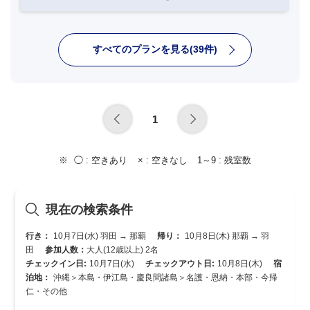
すべてのプランを見る(39件)
1
◯ :
空きあり
× :
空きなし
1～9 :
残室数
現在の検索条件
行き：
10月7日(水) 羽田 → 那覇
帰り：
10月8日(木) 那覇 → 羽
田
参加人数：
大人(12歳以上) 2名
チェックイン日:
10月7日(水)
チェックアウト日:
10月8日(木)
宿
泊地：
沖縄＞本島・伊江島・慶良間諸島＞名護・恩納・本部・今帰
仁・その他