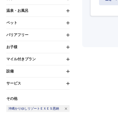
温泉・お風呂
ペット
バリアフリー
お子様
マイル付きプラン
設備
サービス
その他
沖縄かりゆしリゾートＥＸＥＳ恩納