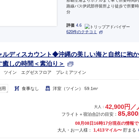
那覇空港よりホテルまで車で所要時間約
路線バス伊武部停留所より徒歩で所要時
分
評価
4.6
620件のクチコミ
ャルディスカウント◆沖縄の美しい海と自然に抱か
す癒しの時間＜素泊り＞
 ツイン エグゼスフロア プレミアツイン
利用
食事なし
洋室（ツイン） 59.1m
2
42,900円／
大人：
85,800
フライト＋宿泊合計の目安：
08月08日16時17分
現在の情報で
大人・お一人様：
1,413マイル〜
貯まる