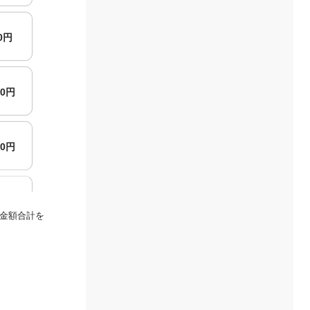
00円
00円
00円
00円
金額合計を
00円