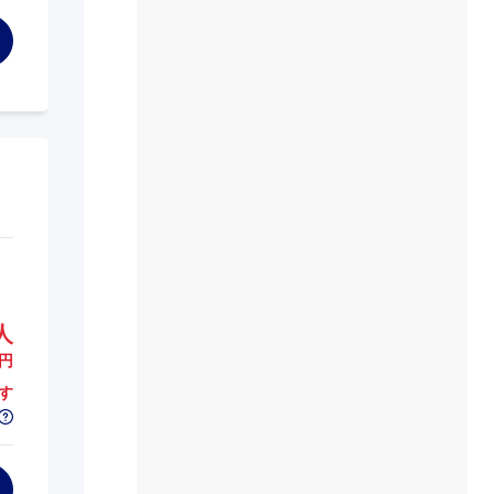
人
円
す