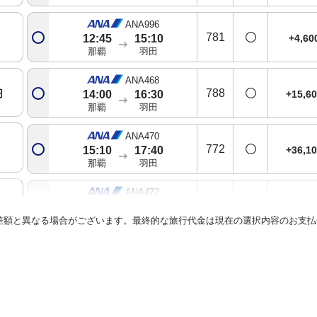
ANA996
781
+4,6
12:45
15:10
那覇
羽田
ANA468
788
円
+15,6
14:00
16:30
那覇
羽田
ANA470
772
+36,1
15:10
17:40
那覇
羽田
ANA472
781
+11,7
16:45
19:15
那覇
羽田
差額と異なる場合がございます。最終的な旅行代金は現在の選択内容のお支払
ANA474
772
+11,7
18:15
20:40
那覇
羽田
ANA476
773