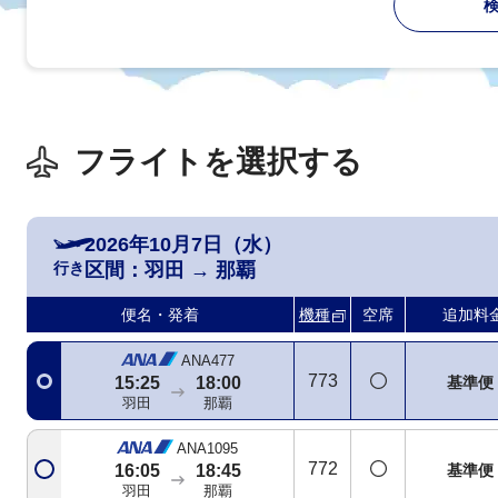
ANA471
772
+18,400
11:25
14:10
羽田
那覇
ANA473
781
+2,900
13:05
15:45
羽田
那覇
フライトを選択する
SNA運航
ANA2423
738
13:45
16:30
+2,900
羽田
那覇
2026年10月7日（水）
行き
区間：
羽田
→
那覇
ANA475
772
+2,900
14:45
17:25
便名・発着
機種
空席
追加料
羽田
那覇
ANA477
773
基準便
15:25
18:00
羽田
那覇
ANA1095
772
基準便
16:05
18:45
羽田
那覇