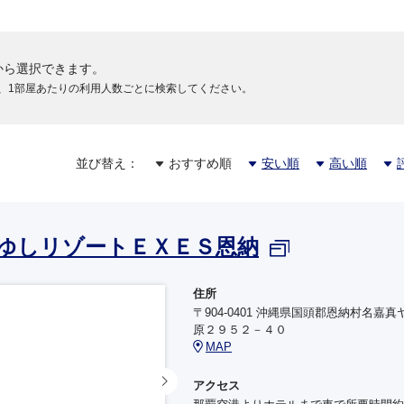
+4,6
19:00
21:25
那覇
羽田
ANA1096
から選択できます。
772
+8,0
19:45
22:10
、1部屋あたりの利用人数ごとに検索してください。
那覇
羽田
SNA運航
ANA2426
738
20:25
22:50
+15,6
那覇
羽田
並び替え：
おすすめ順
安い順
高い順
ANA1098
789
+2,1
20:40
23:00
那覇
羽田
ゆしリゾートＥＸＥＳ恩納
ANA478
738
+2,1
20:45
23:10
住所
那覇
羽田
〒904-0401 沖縄県国頭郡恩納村名嘉真
原２９５２－４０
ANA1134
MAP
738
+4,6
21:05
23:30
那覇
羽田
アクセス