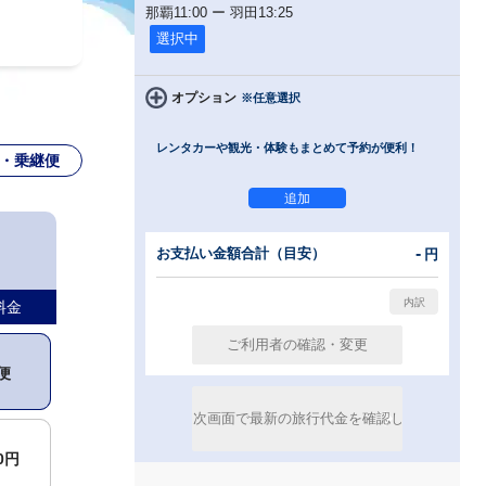
那覇
11:00
ー
羽田
13:25
選択中
オプション
※任意選択
便
レンタカーや観光・体験もまとめて予約が便利！
・乗継便
00円
-
お支払い金額合計（目安）
円
便
料金
便
00円