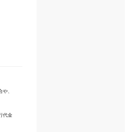
合や、
行代金