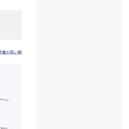
00円
00円
00円
評価が高い順
00円
00円
ヤーシ
00円