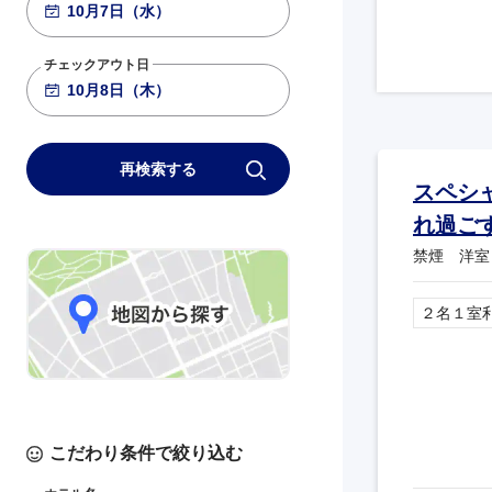
チェックアウト日
再検索する
スペシ
れ過ご
禁煙 洋室
２名１室
こだわり条件で絞り込む