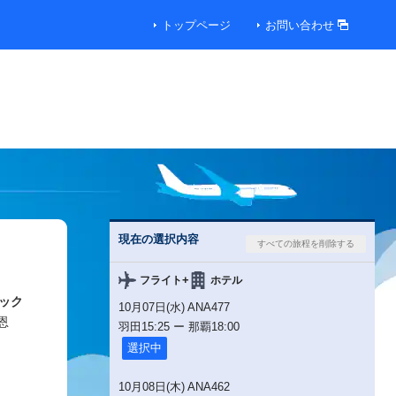
トップページ
お問い合わせ
現在の選択内容
+
フライト
ホテル
ック
10月07日(水) ANA477
恩
羽田
15:25
ー
那覇
18:00
選択中
10月08日(木) ANA462