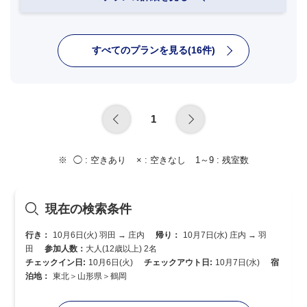
すべてのプランを見る(16件)
1
◯ :
空きあり
× :
空きなし
1～9 :
残室数
現在の検索条件
行き：
10月6日(火) 羽田 → 庄内
帰り：
10月7日(水) 庄内 → 羽
田
参加人数：
大人(12歳以上) 2名
チェックイン日:
10月6日(火)
チェックアウト日:
10月7日(水)
宿
泊地：
東北＞山形県＞鶴岡