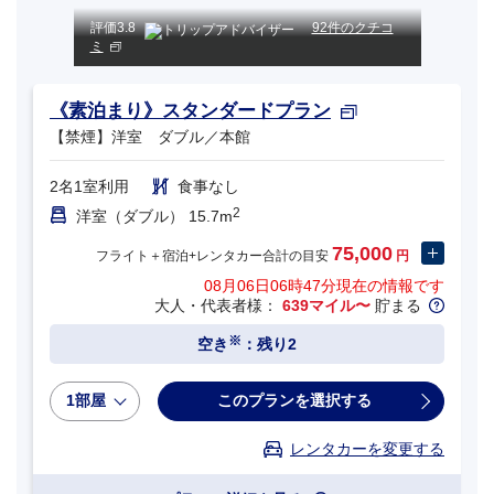
評価
3.8
92件のクチコ
ミ
《素泊まり》スタンダードプラン
【禁煙】洋室 ダブル／本館
2名1室利用
食事なし
2
洋室（ダブル） 15.7m
75,000
フライト＋宿泊+レンタカー合計の目安
円
08月06日06時47分
現在の情報です
大人・代表者様：
639マイル〜
貯まる
※
空き
：残り2
1部屋
このプランを選択する
レンタカーを変更する