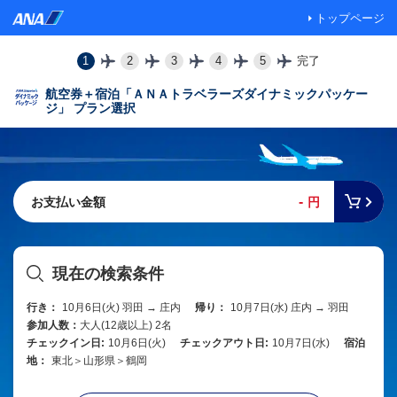
トップページ
1
2
3
4
5
完了
航空券＋宿泊「ＡＮＡトラベラーズダイナミックパッケー
ジ」 プラン選択
-
お支払い金額
円
現在の検索条件
行き：
10月6日(火) 羽田 → 庄内
帰り：
10月7日(水) 庄内 → 羽田
参加人数：
大人(12歳以上) 2名
チェックイン日:
10月6日(火)
チェックアウト日:
10月7日(水)
宿泊
地：
東北＞山形県＞鶴岡