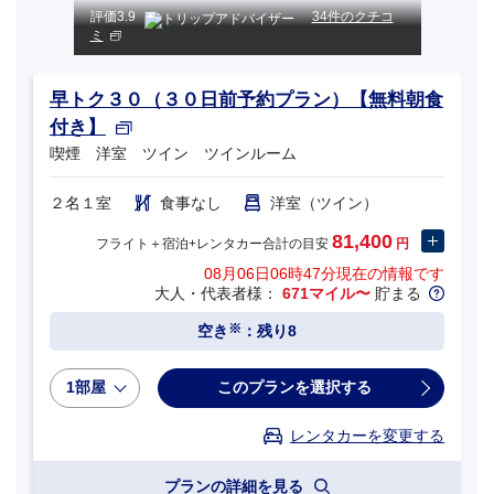
評価
3.9
34件のクチコ
ミ
早トク３０（３０日前予約プラン）【無料朝食
付き】
喫煙 洋室 ツイン ツインルーム
２名１室
食事なし
洋室（ツイン）
81,400
フライト＋宿泊+レンタカー合計の目安
円
08月06日06時47分
現在の情報です
大人・代表者様：
671マイル〜
貯まる
※
空き
：残り8
1部屋
このプランを選択する
レンタカーを変更する
プランの詳細を見る