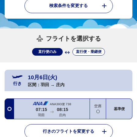
検索条件を変更する
フライトを選択する
直行便のみ
直行便・乗継便
10月6日(火)
行き
区間：
羽田
→
庄内
ANA393便
738
空席
基準便
07:15
08:15
羽田
庄内
行きのフライトを変更する