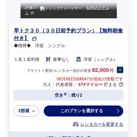
評価
3.7
62件のクチコ
ミ
早トク３０（３０日前予約プラン）【無料朝食
付き】
◆喫煙◆ 洋室 シングル
１名１室利用
食事なし
洋室（シングル）
82,000
フライト＋宿泊+レンタカー合計の目安
円
08月06日06時47分
現在の情報です
大人・代表者様：
674マイル〜
貯まる
※
空き
：残り2
2部屋
このプランを選択する
レンタカーを変更する