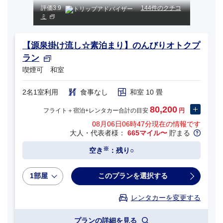
評価
3.9
144件のクチコ
ミ
【源泉掛け流し☆素泊まり】のんびりオトクプ
ラン
喫煙可 和室
2名1室利用
食事なし
和室 10 畳
80,200
フライト＋宿泊+レンタカー合計の目安
円
08月06日06時47分
現在の情報です
大人・代表者様：
665マイル〜
貯まる
※
空き
：残り○
1部屋
このプランを選択する
レンタカーを変更する
プランの詳細を見る