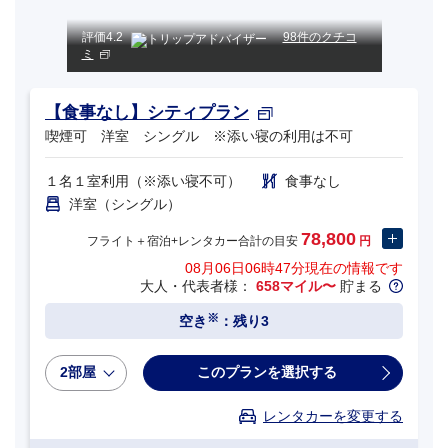
評価
4.2
98件のクチコ
ミ
【食事なし】シティプラン
喫煙可 洋室 シングル ※添い寝の利用は不可
１名１室利用（※添い寝不可）
食事なし
洋室（シングル）
78,800
フライト＋宿泊+レンタカー合計の目安
円
08月06日06時47分
現在の情報です
大人・代表者様：
658マイル〜
貯まる
※
空き
：残り3
2部屋
このプランを選択する
レンタカーを変更する