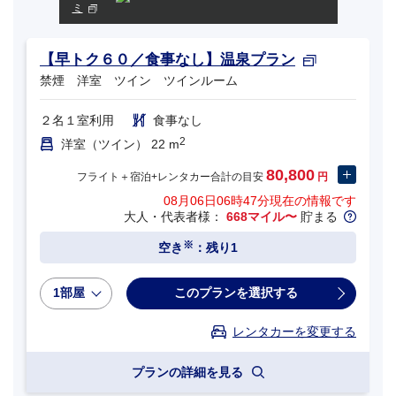
ミ
【早トク６０／食事なし】温泉プラン
禁煙 洋室 ツイン ツインルーム
２名１室利用
食事なし
2
洋室（ツイン） 22 m
80,800
フライト＋宿泊+レンタカー合計の目安
円
08月06日06時47分
現在の情報です
大人・代表者様：
668マイル〜
貯まる
※
空き
：残り1
1部屋
このプランを選択する
レンタカーを変更する
プランの詳細を見る