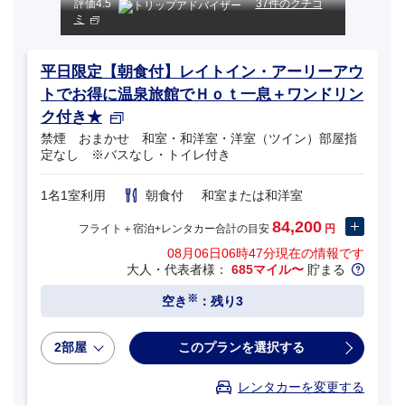
評価
4.5
37件のクチコ
ミ
平日限定【朝食付】レイトイン・アーリーアウ
トでお得に温泉旅館でＨｏｔ一息＋ワンドリン
ク付き★
禁煙 おまかせ 和室・和洋室・洋室（ツイン）部屋指
定なし ※バスなし・トイレ付き
1名1室利用
朝食付
和室または和洋室
84,200
フライト＋宿泊+レンタカー合計の目安
円
08月06日06時47分
現在の情報です
大人・代表者様：
685マイル〜
貯まる
※
空き
：残り3
2部屋
このプランを選択する
レンタカーを変更する