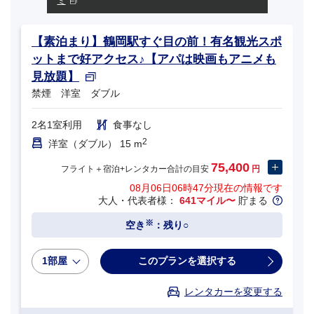
ミ
【素泊まり】鶴岡駅すぐ目の前！有名観光スポ
ットまで好アクセス♪【アパは映画もアニメも
見放題】
禁煙 洋室 ダブル
2名1室利用
食事なし
2
洋室（ダブル） 15 m
75,400
フライト＋宿泊+レンタカー合計の目安
円
08月06日06時47分
現在の情報です
大人・代表者様：
641マイル〜
貯まる
※
空き
：残り○
1部屋
このプランを選択する
レンタカーを変更する