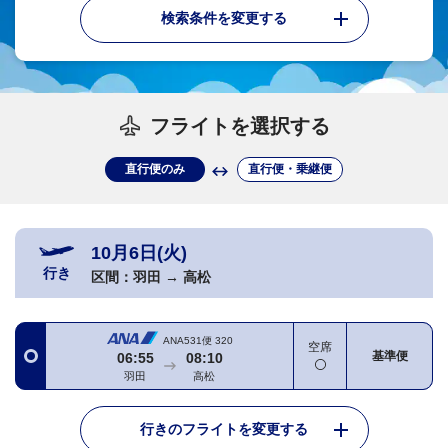
検索条件を変更する
フライトを選択する
直行便のみ
直行便・乗継便
10月6日(火)
行き
区間：
羽田
→
高松
ANA531便
320
空席
基準便
06:55
08:10
羽田
高松
行きのフライトを変更する