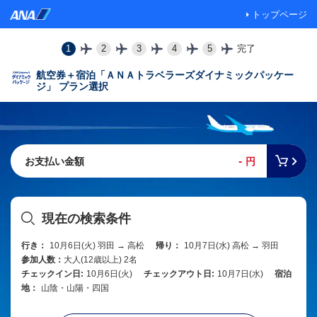
トップページ
1
2
3
4
5
完了
航空券＋宿泊「ＡＮＡトラベラーズダイナミックパッケー
ジ」 プラン選択
-
お支払い金額
円
現在の検索条件
行き：
10月6日(火) 羽田 → 高松
帰り：
10月7日(水) 高松 → 羽田
参加人数：
大人(12歳以上) 2名
チェックイン日:
10月6日(火)
チェックアウト日:
10月7日(水)
宿泊
地：
山陰・山陽・四国