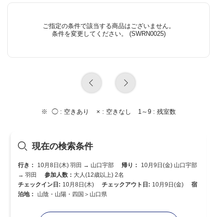
ご指定の条件で該当する商品はございません。
条件を変更してください。 (SWRN0025)
◯ :
空きあり
× :
空きなし
1～9 :
残室数
現在の検索条件
行き：
10月8日(木) 羽田 → 山口宇部
帰り：
10月9日(金) 山口宇部
→ 羽田
参加人数：
大人(12歳以上) 2名
チェックイン日:
10月8日(木)
チェックアウト日:
10月9日(金)
宿
泊地：
山陰・山陽・四国＞山口県