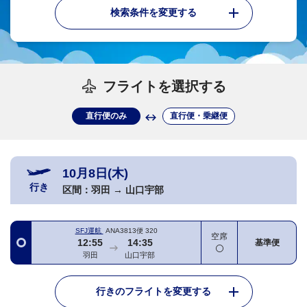
検索条件を変更する
フライトを選択する
直行便のみ
直行便・乗継便
10月8日(木)
行き
区間：
羽田
→
山口宇部
SFJ運航
ANA3813便
320
空席
12:55
14:35
基準便
羽田
山口宇部
行きのフライトを変更する