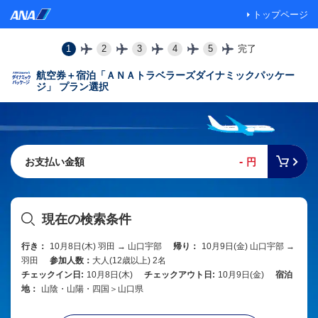
トップページ
1
2
3
4
5
完了
航空券＋宿泊「ＡＮＡトラベラーズダイナミックパッケー
ジ」 プラン選択
-
お支払い金額
円
現在の検索条件
行き：
10月8日(木) 羽田 → 山口宇部
帰り：
10月9日(金) 山口宇部 →
羽田
参加人数：
大人(12歳以上) 2名
チェックイン日:
10月8日(木)
チェックアウト日:
10月9日(金)
宿泊
地：
山陰・山陽・四国＞山口県