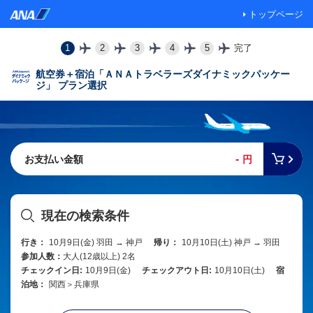
トップページ
1
2
3
4
5
完了
航空券＋宿泊「ＡＮＡトラベラーズダイナミックパッケー
ジ」 プラン選択
-
お支払い金額
円
現在の検索条件
行き：
10月9日(金) 羽田 → 神戸
帰り：
10月10日(土) 神戸 → 羽田
参加人数：
大人(12歳以上) 2名
チェックイン日:
10月9日(金)
チェックアウト日:
10月10日(土)
宿
泊地：
関西＞兵庫県