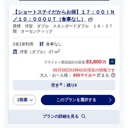
【ショートステイだからお得】１７：００ＩＮ
／１０：００ＯＵＴ（食事なし）
禁煙 洋室 ダブル スタンダードダブル １６－２７
階 オーセンティック
2名1室利用
食事なし
2
洋室（ダブル） 27 m
83,800
フライト＋宿泊合計の目安
円
08月09日01時42分
現在の情報です
大人・お一人様：
699マイル〜
貯まる
※
空き
：残り6
1部屋
プランの詳細を見る