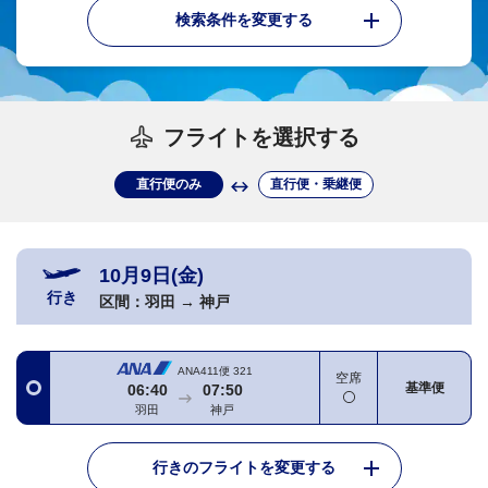
検索条件を変更する
フライトを選択する
直行便のみ
直行便・乗継便
10月9日(金)
行き
区間：
羽田
→
神戸
ANA411便
321
空席
基準便
06:40
07:50
羽田
神戸
行きのフライトを変更する