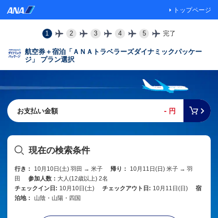
トップページ
1
2
3
4
5
完了
航空券＋宿泊「ＡＮＡトラベラーズダイナミックパッケー
ジ」 プラン選択
-
お支払い金額
円
現在の検索条件
行き：
10月10日(土) 羽田 → 米子
帰り：
10月11日(日) 米子 → 羽
田
参加人数：
大人(12歳以上) 2名
チェックイン日:
10月10日(土)
チェックアウト日:
10月11日(日)
宿
泊地：
山陰・山陽・四国