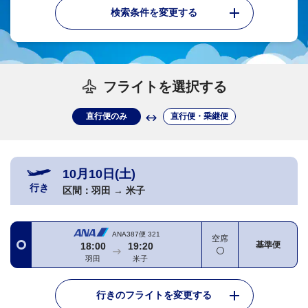
検索条件を変更する
フライトを選択する
直行便のみ
直行便・乗継便
10月10日(土)
行き
区間：
羽田
→
米子
ANA387便
321
空席
基準便
18:00
19:20
羽田
米子
行きのフライトを変更する