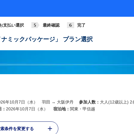
ANA013
781
基準
07:00
08:05
羽田
大阪伊丹
お支払い選択
最終確認
完了
ANA015
789
基準
08:15
09:20
ナミックパッケージ」 プラン選択
羽田
大阪伊丹
ANA017
321
+3,6
09:00
10:05
羽田
大阪伊丹
ANA019
788
基準
10:00
11:05
羽田
大阪伊丹
ANA021
026年10月7日（水） 羽田 → 大阪伊丹
参加人数：
大人(12歳以上) 2
321
+2,2
11:00
12:05
日：
2026年10月7日（水）
宿泊地：
関東・甲信越
羽田
大阪伊丹
ANA023
検索条件を変更する
321
6
+39,0
12:00
13:10