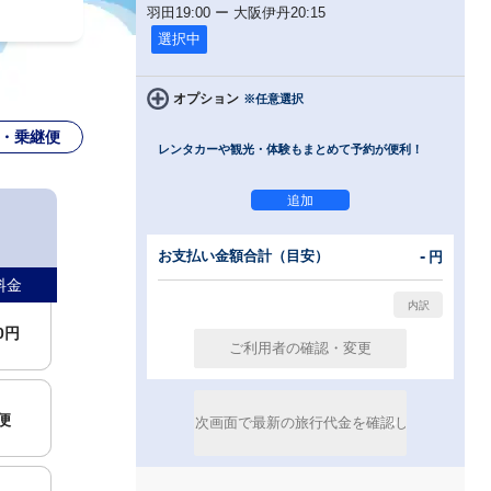
羽田
19:00
ー
大阪伊丹
20:15
選択中
00円
オプション
※任意選択
・乗継便
レンタカーや観光・体験もまとめて予約が便利！
00円
便
-
お支払い金額合計（目安）
円
料金
00円
便