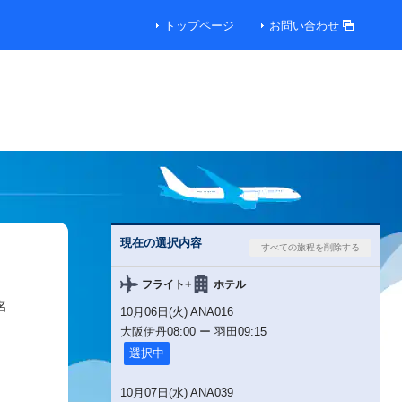
トップページ
お問い合わせ
便
便
00円
現在の選択内容
便
+
フライト
ホテル
名
10月06日(火) ANA016
00円
大阪伊丹
08:00
ー
羽田
09:15
選択中
00円
10月07日(水) ANA039