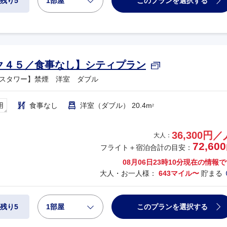
1部屋
このプランを選択する
残り5
ク４５／食事なし】シティプラン
スタワー】禁煙 洋室 ダブル
用
食事なし
洋室（ダブル） 20.4m
2
36,300円／
大人：
72,600
フライト＋宿泊合計の目安：
08月06日23時10分
現在の情報で
大人・お一人様：
643マイル〜
貯まる
1部屋
このプランを選択する
残り5