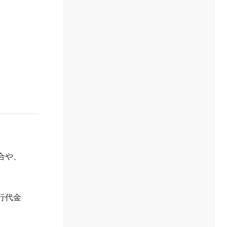
合や、
行代金