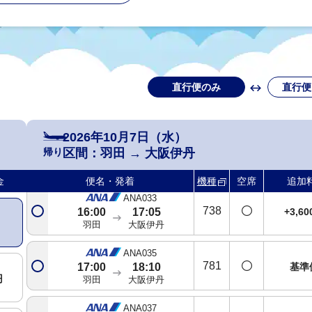
羽田
大阪伊丹
ANA025
738
+2,2
13:00
14:05
羽田
大阪伊丹
直行便のみ
直行便
ANA027
763
+2,2
14:00
15:05
羽田
大阪伊丹
2026年10月7日（水）
ANA031
帰り
区間：
羽田
→
大阪伊丹
738
基準
14:50
15:55
羽田
大阪伊丹
金
便名・発着
機種
空席
追加
ANA033
738
+3,6
16:00
17:05
羽田
大阪伊丹
ANA035
781
基準
17:00
18:10
円
羽田
大阪伊丹
ANA037