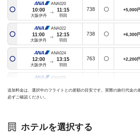
ANA020
738
+5,000
10:00
11:15
大阪伊丹
羽田
ANA022
738
+6,300
11:00
12:15
大阪伊丹
羽田
ANA024
763
+2,200
12:00
13:15
大阪伊丹
羽田
ANA026
321
+2,200
12:55
14:10
大阪伊丹
羽田
追加料金は、選択中のフライトとの差額の目安です。実際の旅行代金の
必ずご確認ください。
ANA028
763
+2,200
14:00
15:15
大阪伊丹
羽田
ホテルを選択する
ANA030
738
+2,200
15:00
16:15
大阪伊丹
羽田