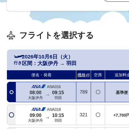
フライトを選択する
ANA986
321
基準便
07:05
08:15
大阪伊丹
羽田
2026年10月6日（火）
行き
区間：
大阪伊丹
→
羽田
ANA014
772
基準便
07:30
08:45
便名・発着
機種
空席
追加料
大阪伊丹
羽田
ANA016
789
基準便
08:00
09:15
大阪伊丹
羽田
ANA018
321
+7,700
09:00
10:15
大阪伊丹
羽田