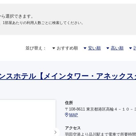
から選択できます。
、1部屋あたりの利用人数ごとに検索してください。
並び替え：
おすすめ順
安い順
高い順
円
ンスホテル【メインタワー・アネックス
円
住所
〒108-8611 東京都港区高輪４－１０－
円
MAP
アクセス
羽田空港より品川駅まで電車で所要時間