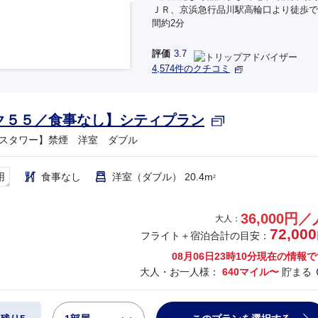
ＪＲ、京浜急行品川駅高輪口より徒歩で
間約2分
評価
3.7
4,574件のクチコミ
ク５５／食事なし】シティプラン
スタワー】禁煙 洋室 ダブル
用
食事なし
洋室（ダブル） 20.4m
2
36,000円／
大人：
72,000
フライト＋宿泊合計の目安：
08月06日23時10分
現在の情報で
大人・お一人様：
640マイル〜
貯まる