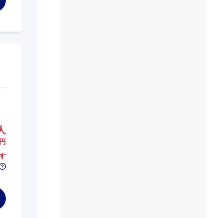
人
円
す