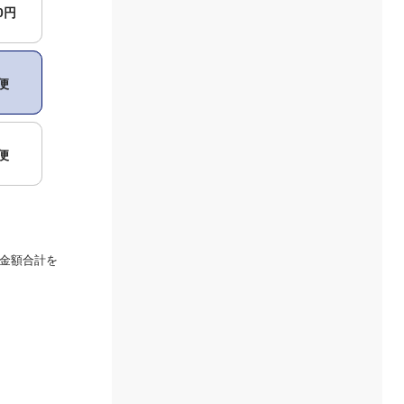
00円
便
便
金額合計を