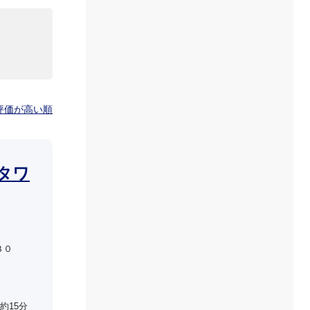
評価が高い順
タワ
３０
約15分