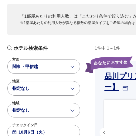
ANA032
「1部屋あたりの利用人数」は「こだわり条件で絞り込む」
781
基準便
15:40
17:00
※1部屋あたりの利用人数が異なる複数の部屋タイプをご希望の場合は
大阪伊丹
羽田
ANA034
789
基準便
16:40
18:00
大阪伊丹
羽田
ホテル検索条件
1件中 1～1件
ANA036
方面
788
+2,200
17:45
19:05
関東・甲信越
大阪伊丹
羽田
品川プリ
地区
ANA038
ー】
指定なし
763
+2,200
19:00
20:15
大阪伊丹
羽田
地域
ANA040
指定なし
781
+2,200
20:20
21:35
大阪伊丹
羽田
チェックイン日