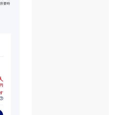
所要時
人
円
す