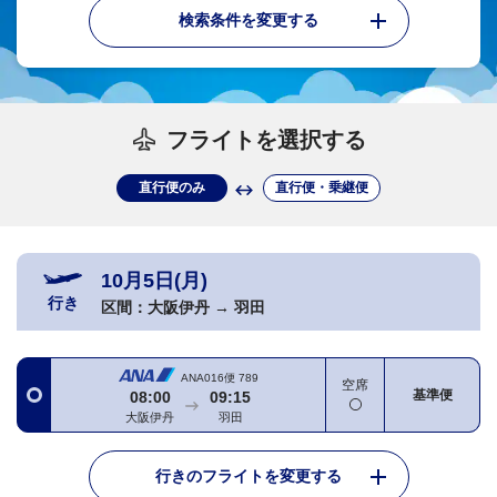
検索条件を変更する
フライトを選択する
直行便のみ
直行便・乗継便
10月5日(月)
行き
区間：
大阪伊丹
→
羽田
ANA016便
789
空席
基準便
08:00
09:15
大阪伊丹
羽田
行きのフライトを変更する