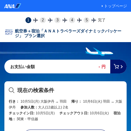
トップページ
1
2
3
4
5
完了
航空券＋宿泊「ＡＮＡトラベラーズダイナミックパッケー
ジ」 プラン選択
-
お支払い金額
円
現在の検索条件
行き：
10月5日(月) 大阪伊丹 → 羽田
帰り：
10月6日(火) 羽田 → 大阪
伊丹
参加人数：
大人(12歳以上) 2名
チェックイン日:
10月5日(月)
チェックアウト日:
10月6日(火)
宿泊
地：
関東・甲信越