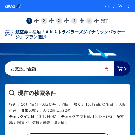
トップページ
1
2
3
4
5
完了
航空券＋宿泊「ＡＮＡトラベラーズダイナミックパッケー
ジ」 プラン選択
-
お支払い金額
円
現在の検索条件
行き：
10月7日(水) 大阪伊丹 → 羽田
帰り：
10月8日(木) 羽田 → 大阪
伊丹
参加人数：
大人(12歳以上) 2名
チェックイン日:
10月7日(水)
チェックアウト日:
10月8日(木)
宿泊
地：
関東・甲信越＞神奈川県＞横浜