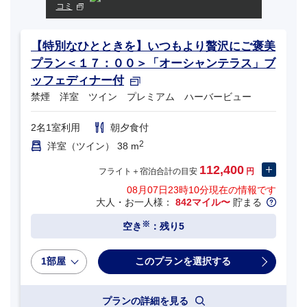
コミ
【特別なひとときを】いつもより贅沢にご褒美
プラン＜１７：００＞「オーシャンテラス」ブ
ッフェディナー付
禁煙 洋室 ツイン プレミアム ハーバービュー
2名1室利用
朝夕食付
2
洋室（ツイン） 38 m
112,400
フライト＋宿泊合計の目安
円
08月07日23時10分
現在の情報です
大人・お一人様：
842マイル〜
貯まる
※
空き
：残り5
1部屋
プランの詳細を見る