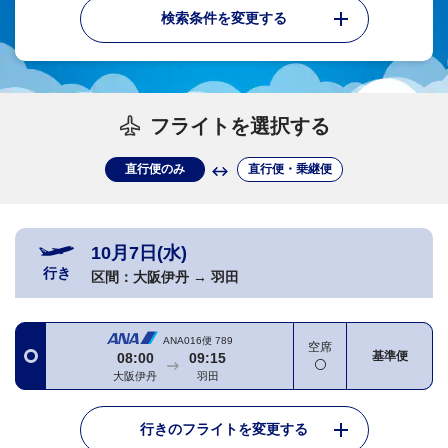
検索条件を変更する
フライトを選択する
直行便のみ
直行便・乗継便
10月7日(水)
行き
区間：
大阪伊丹
→
羽田
ANA016便
789
空席
基準便
08:00
09:15
大阪伊丹
羽田
行きのフライトを変更する