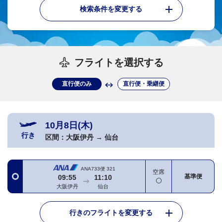
検索条件を変更する
フライトを選択する
直行便のみ
直行便・乗継便
10月8日(木)
行き
区間：
大阪伊丹
→
仙台
ANA733便
321
空席
基準便
09:55
11:10
大阪伊丹
仙台
行きのフライトを変更する