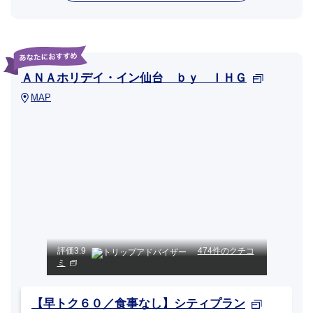
ＡＮＡホリデイ・イン仙台 ｂｙ ＩＨＧ
MAP
評価
3.9
474件のクチコ
ミ
【早トク６０／食事なし】シティプラン