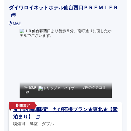
ダイワロイネットホテル仙台西口ＰＲＥＭＩＥＲ
MAP
評価
3.9
7件のクチコミ
★予約期間限定 たび応援プラン★東北★【素
泊まり】
喫煙可 洋室 ダブル