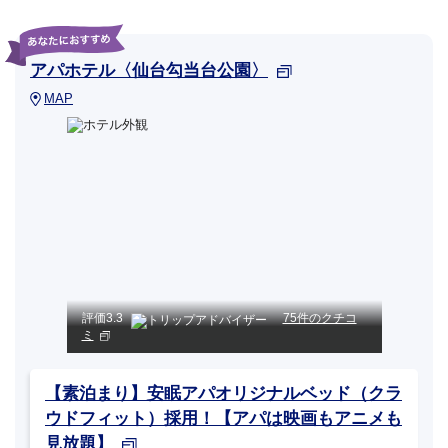
アパホテル〈仙台勾当台公園〉
MAP
評価
3.3
75件のクチコ
ミ
【素泊まり】安眠アパオリジナルベッド（クラ
ウドフィット）採用！【アパは映画もアニメも
見放題】