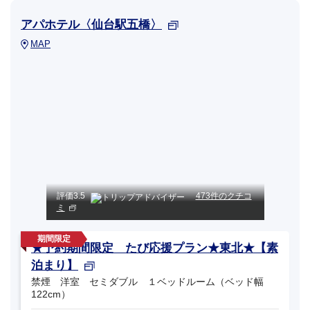
アパホテル〈仙台駅五橋〉
MAP
評価
3.5
473件のクチコ
ミ
★予約期間限定 たび応援プラン★東北★【素
泊まり】
禁煙 洋室 セミダブル １ベッドルーム（ベッド幅
122cm）