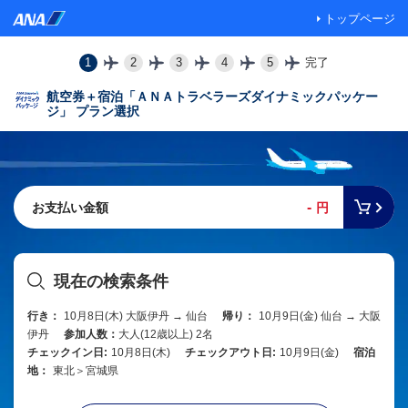
トップページ
1
2
3
4
5
完了
航空券＋宿泊「ＡＮＡトラベラーズダイナミックパッケー
ジ」 プラン選択
-
お支払い金額
円
現在の検索条件
行き：
10月8日(木) 大阪伊丹 → 仙台
帰り：
10月9日(金) 仙台 → 大阪
伊丹
参加人数：
大人(12歳以上) 2名
チェックイン日:
10月8日(木)
チェックアウト日:
10月9日(金)
宿泊
地：
東北＞宮城県