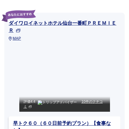
ダイワロイネットホテル仙台一番町ＰＲＥＭＩＥ
Ｒ
MAP
評価
4.4
10件のクチコ
ミ
早トク６０（６０日前予約プラン）【食事な