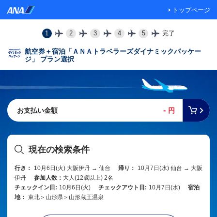
トップページ
1
2
3
4
5
完了
航空券＋宿泊「ＡＮＡトラベラーズダイナミックパッケー
ジ」 プラン選択
-
お支払い金額
円
現在の検索条件
行き：
10月6日(火) 大阪伊丹 → 仙台
帰り：
10月7日(水) 仙台 → 大阪
伊丹
参加人数：
大人(12歳以上) 2名
チェックイン日:
10月6日(火)
チェックアウト日:
10月7日(水)
宿泊
地：
東北＞山形県＞山形蔵王温泉