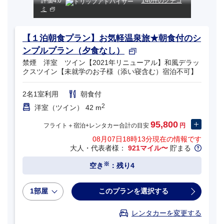
評価
4.0
146件のクチコ
ミ
【１泊朝食プラン】お気軽温泉旅★朝食付のシ
ンプルプラン（夕食なし）
禁煙 洋室 ツイン【2021年リニューアル】和風デラッ
クスツイン【未就学のお子様（添い寝含む）宿泊不可】
2名1室利用
朝食付
2
洋室（ツイン） 42 m
95,800
フライト＋宿泊+レンタカー合計の目安
円
08月07日18時13分
現在の情報です
大人・代表者様：
921マイル〜
貯まる
※
空き
：残り4
1部屋
このプランを選択する
レンタカーを変更する