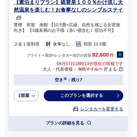
【素泊まりプラン】硫黄泉１００％かけ流し天
然温泉を楽しむ！お食事なしのシンプルステイ
禁煙 和室 南館 【10.5畳+広縁、自然を感じる全室南
向き】 【3歳未満のお子様（添い寝含む）宿泊不可】
２名１室利用
食事なし
和室 10.5畳
92,600
フライト＋宿泊+レンタカー合計の目安
円
08月07日18時13分
現在の情報です
大人・代表者様：
905マイル〜
貯まる
※
空き
：残り7
1部屋
このプランを選択する
レンタカーを変更する
プランの詳細を見る