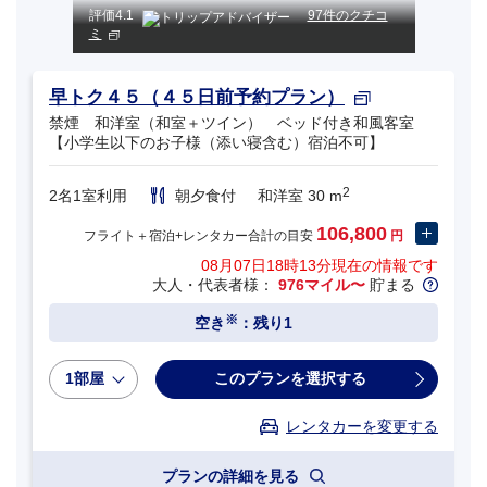
評価
4.1
97件のクチコ
ミ
早トク４５（４５日前予約プラン）
禁煙 和洋室（和室＋ツイン） ベッド付き和風客室
【小学生以下のお子様（添い寝含む）宿泊不可】
2
2名1室利用
朝夕食付
和洋室 30 m
106,800
フライト＋宿泊+レンタカー合計の目安
円
08月07日18時13分
現在の情報です
大人・代表者様：
976マイル〜
貯まる
※
空き
：残り1
1部屋
このプランを選択する
レンタカーを変更する
プランの詳細を見る