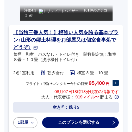
評価
4.3
101件のクチコ
ミ
【当館三番人気！】根強い人気を誇る基本プラ
ン♪山形の郷土料理をお部屋又は個室食事処で
どうぞ♪
禁煙 和室 バスなし・トイレ付き 階数指定無し和室
８畳－１０畳（洗浄機付トイレ付）
2名1室利用
朝夕食付
和室 8 畳－10 畳
95,400
フライト＋宿泊+レンタカー合計の目安
円
08月07日18時13分
現在の情報です
大人・代表者様：
919マイル〜
貯まる
※
空き
：残り5
1部屋
このプランを選択する