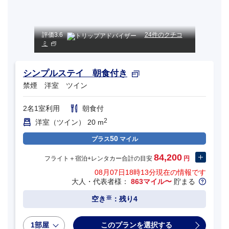
評価
3.6
24件のクチコ
ミ
シンプルステイ 朝食付き
禁煙 洋室 ツイン
2名1室利用
朝食付
2
洋室（ツイン） 20 m
50
プラス
マイル
84,200
フライト＋宿泊+レンタカー合計の目安
円
08月07日18時13分
現在の情報です
大人・代表者様：
863マイル〜
貯まる
※
空き
：残り4
1部屋
このプランを選択する