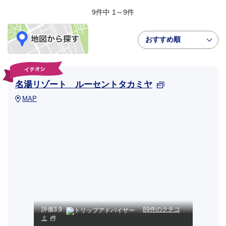
9件中 1～9件
おすすめ順
名湯リゾート ルーセントタカミヤ
MAP
評価
3.9
89件のクチコ
ミ