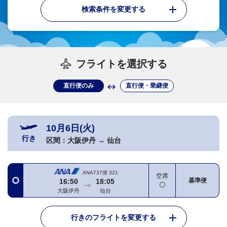
検索条件を変更する
フライトを選択する
直行便のみ
直行便・乗継便
10月6日(火)
行き
区間：
大阪伊丹
→
仙台
ANA737便
321
空席
基準便
16:50
18:05
大阪伊丹
仙台
行きのフライトを変更する