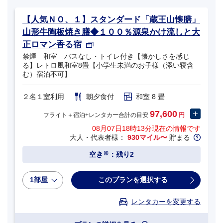
【人気ＮＯ、１】スタンダード「蔵王山懐膳」
山形牛陶板焼き膳◆１００％源泉かけ流しと大
正ロマン香る宿
禁煙 和室 バスなし・トイレ付き【懐かしさを感じ
る】レトロ風和室8畳【小学生未満のお子様（添い寝含
む）宿泊不可】
２名１室利用
朝夕食付
和室 8 畳
97,600
フライト＋宿泊+レンタカー合計の目安
円
08月07日18時13分
現在の情報です
大人・代表者様：
930マイル〜
貯まる
※
空き
：残り2
1部屋
このプランを選択する
レンタカーを変更する