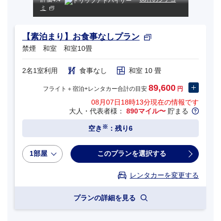
ミ
【素泊まり】お食事なしプラン
禁煙 和室 和室10畳
2名1室利用
食事なし
和室 10 畳
89,600
フライト＋宿泊+レンタカー合計の目安
円
08月07日18時13分
現在の情報です
大人・代表者様：
890マイル〜
貯まる
※
空き
：残り6
1部屋
このプランを選択する
レンタカーを変更する
プランの詳細を見る