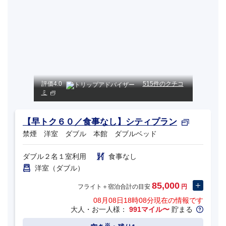
評価
4.0
515件のクチコ
ミ
【早トク６０／食事なし】シティプラン
禁煙 洋室 ダブル 本館 ダブルベッド
ダブル２名１室利用
食事なし
洋室（ダブル）
85,000
フライト＋宿泊合計の目安
円
08月08日18時08分
現在の情報です
大人・お一人様：
991マイル〜
貯まる
※