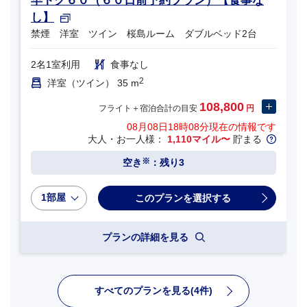
早トク６０（６０日前予約プラン）【食事な
し】
禁煙 洋室 ツイン 桜島ルーム ダブルベッド2台
2名1室利用
食事なし
2
洋室（ツイン） 35 m
108,800
フライト＋宿泊合計の目安
円
08月08日18時08分
現在の情報です
大人・お一人様：
1,110マイル〜
貯まる
※
空き
：残り3
1部屋
プランの詳細を見る
すべてのプランを見る(4件)