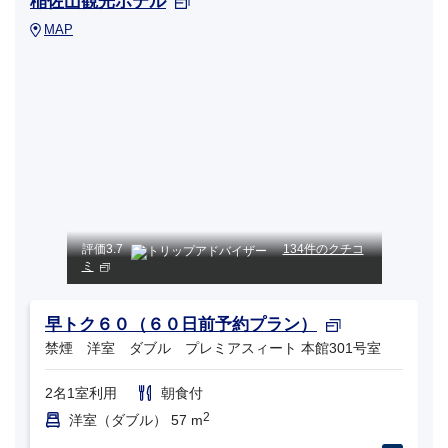
稲佐山観光ホテル
MAP
評価
3.7
134件のクチコ
ミ
早トク６０（６０日前予約プラン）
禁煙 洋室 ダブル プレミアスィート 本館301号室
2名1室利用
朝食付
2
洋室（ダブル） 57 m