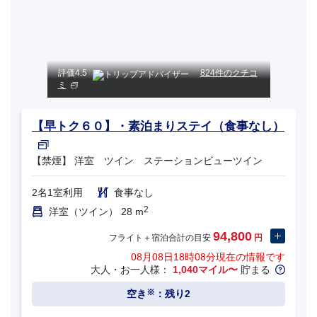
評価
4.5
824件のクチコ
ミ
【早トク６０】・素泊まりステイ（食事なし）
【禁煙】 洋室 ツイン ステーションビューツイン
2名1室利用
食事なし
2
洋室（ツイン） 28 m
94,800
フライト＋宿泊合計の目安
円
08月08日18時08分
現在の情報です
大人・お一人様：
1,040マイル〜
貯まる
※
空き
：残り2