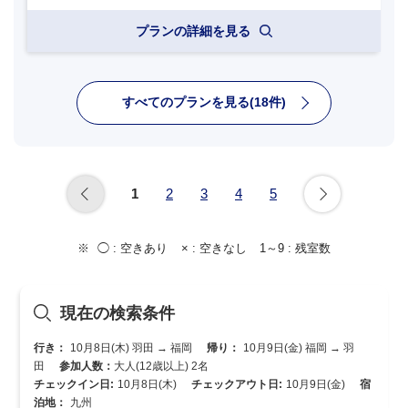
プランの詳細を見る
すべてのプランを見る(18件)
1
2
3
4
5
◯ :
空きあり
× :
空きなし
1～9 :
残室数
現在の検索条件
行き：
10月8日(木) 羽田 → 福岡
帰り：
10月9日(金) 福岡 → 羽
田
参加人数：
大人(12歳以上) 2名
チェックイン日:
10月8日(木)
チェックアウト日:
10月9日(金)
宿
泊地：
九州