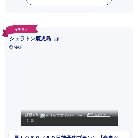
シェラトン鹿児島
MAP
評価
4.6
69件のクチコ
ミ