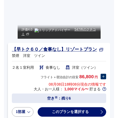
評価
4.0
547件のクチコ
ミ
【早トク６０／食事なし】リゾートプラン
禁煙 洋室 ツイン
２名１室利用
食事なし
洋室（ツイン）
86,800
フライト＋宿泊合計の目安
円
08月08日18時08分
現在の情報です
大人・お一人様：
1,000マイル〜
貯まる
※
空き
：残り6
1部屋