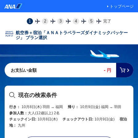
トップページ
1
2
3
4
5
完了
航空券＋宿泊「ＡＮＡトラベラーズダイナミックパッケー
ジ」 プラン選択
-
お支払い金額
円
現在の検索条件
行き：
10月8日(木) 羽田 → 福岡
帰り：
10月9日(金) 福岡 → 羽田
参加人数：
大人(12歳以上) 2名
チェックイン日:
10月8日(木)
チェックアウト日:
10月9日(金)
宿泊
地：
九州