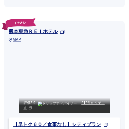
熊本東急ＲＥＩホテル
MAP
評価
3.9
212件のクチコ
ミ
【早トク６０／食事なし】シティプラン