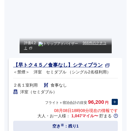
評価
4.2
966件のクチコ
ミ
【早トク４５／食事なし】シティプラン
＜禁煙＞ 洋室 セミダブル （シングル2名様利用）
２名１室利用
食事なし
洋室（セミダブル）
96,200
フライト＋宿泊合計の目安
円
08月08日18時08分
現在の情報です
大人・お一人様：
1,047マイル〜
貯まる
※
空き
：残り1