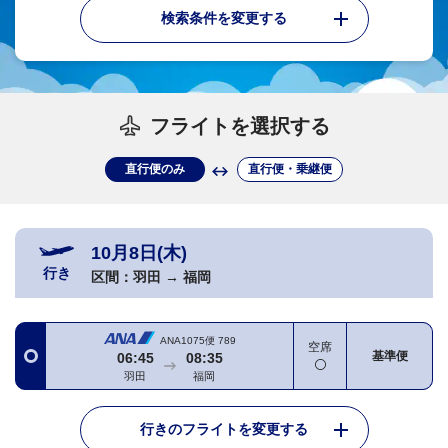
検索条件を変更する
フライトを選択する
直行便のみ
直行便・乗継便
10月8日(木)
行き
区間：
羽田
→
福岡
ANA1075便
789
空席
基準便
06:45
08:35
羽田
福岡
行きのフライトを変更する