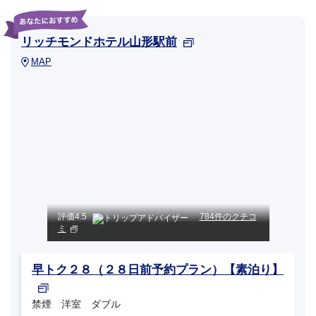
リッチモンドホテル山形駅前
MAP
評価
4.5
784件のクチコ
ミ
早トク２８（２８日前予約プラン）【素泊り】
禁煙 洋室 ダブル