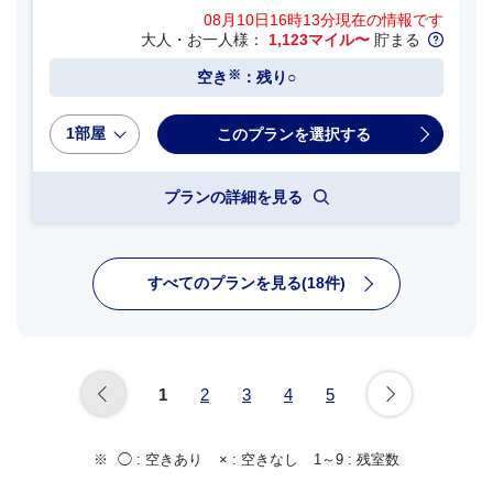
08月10日16時13分
現在の情報です
大人・お一人様：
1,123マイル〜
貯まる
※
空き
：残り○
1部屋
プランの詳細を見る
すべてのプランを見る(18件)
1
2
3
4
5
◯ :
空きあり
× :
空きなし
1～9 :
残室数