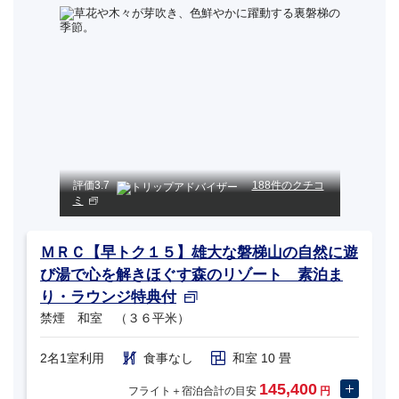
評価
3.7
188件のクチコ
ミ
ＭＲＣ【早トク１５】雄大な磐梯山の自然に遊
び湯で心を解きほぐす森のリゾート 素泊ま
り・ラウンジ特典付
禁煙 和室 （３６平米）
2名1室利用
食事なし
和室 10 畳
145,400
フライト＋宿泊合計の目安
円