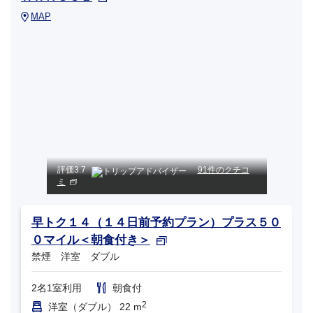
MAP
評価
3.7
91件のクチコ
ミ
早トク１４（１４日前予約プラン）プラス５０
０マイル＜朝食付き＞
禁煙 洋室 ダブル
2名1室利用
朝食付
2
洋室（ダブル） 22 m