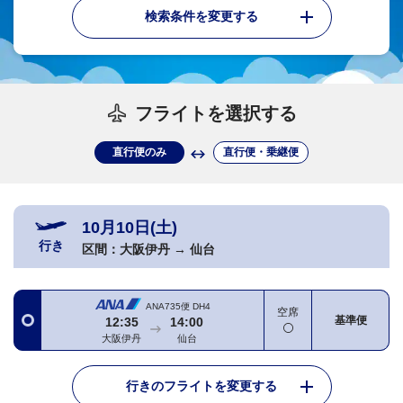
検索条件を変更する
フライトを選択する
直行便のみ
直行便・乗継便
10月10日(土)
行き
区間：
大阪伊丹
→
仙台
ANA735便
DH4
空席
基準便
12:35
14:00
大阪伊丹
仙台
行きのフライトを変更する