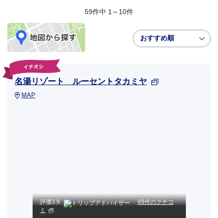
59件中 1～10件
おすすめ順
名湯リゾート ルーセントタカミヤ
MAP
評価
3.9
89件のクチコ
ミ