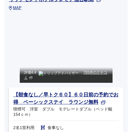
MAP
評価
4.4
765件のクチコ
ミ
【朝食なし／早トク６０】６０日前の予約でお
得 ベーシックステイ ラウンジ無料
喫煙可 洋室 ダブル モデレートダブル（ベッド幅
154ｃｍ）
2名1室利用
食事なし