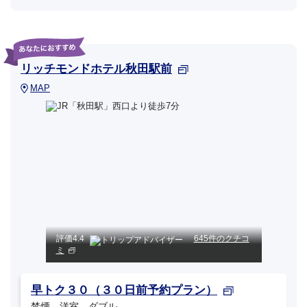
リッチモンドホテル秋田駅前
MAP
評価
4.4
645件のクチコ
ミ
早トク３０（３０日前予約プラン）
禁煙 洋室 ダブル