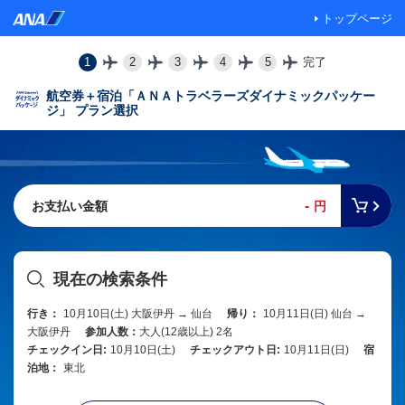
トップページ
1
2
3
4
5
完了
航空券＋宿泊「ＡＮＡトラベラーズダイナミックパッケー
ジ」 プラン選択
-
お支払い金額
円
現在の検索条件
行き：
10月10日(土) 大阪伊丹 → 仙台
帰り：
10月11日(日) 仙台 →
大阪伊丹
参加人数：
大人(12歳以上) 2名
チェックイン日:
10月10日(土)
チェックアウト日:
10月11日(日)
宿
泊地：
東北