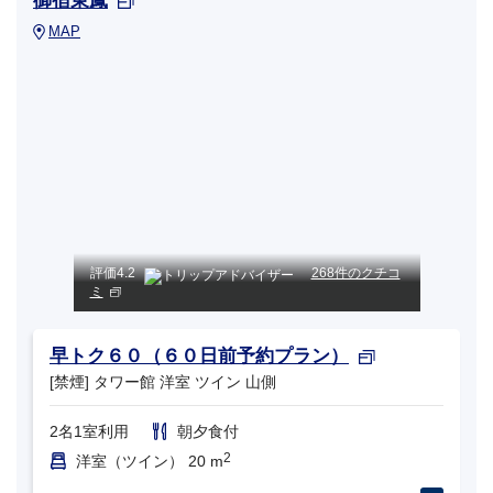
御宿東鳳
MAP
評価
4.2
268件のクチコ
ミ
早トク６０（６０日前予約プラン）
[禁煙] タワー館 洋室 ツイン 山側
2名1室利用
朝夕食付
2
洋室（ツイン） 20 m