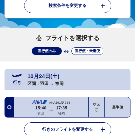
検索条件を変更する
フライトを選択する
直行便のみ
直行便・乗継便
10月24日(土)
行き
区間：
羽田
→
福岡
ANA261便
788
空席
基準便
15:40
17:35
羽田
福岡
行きのフライトを変更する