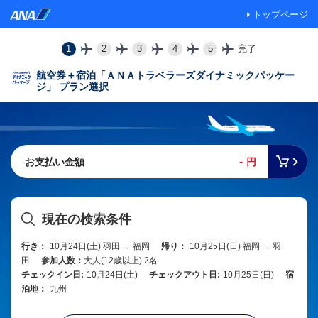
トップページ
1
2
3
4
5
完了
航空券＋宿泊「ＡＮＡトラベラーズダイナミックパッケー
ジ」 プラン選択
-
お支払い金額
円
現在の検索条件
行き：
10月24日(土) 羽田 → 福岡
帰り：
10月25日(日) 福岡 → 羽
田
参加人数：
大人(12歳以上) 2名
チェックイン日:
10月24日(土)
チェックアウト日:
10月25日(日)
宿
泊地：
九州