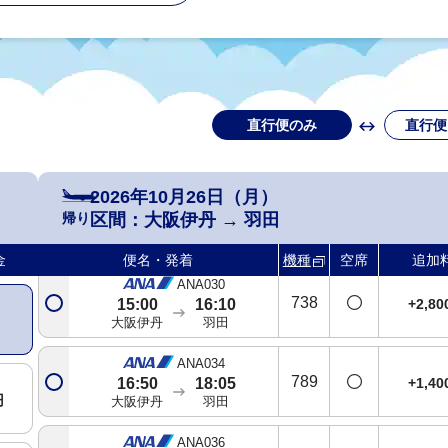
大阪伊丹
羽田
ANA024
788
基準
12:00
13:10
大阪伊丹
羽田
直行便のみ
直行便
ANA026
321
+2,8
13:00
14:10
大阪伊丹
羽田
2026年10月26日（月）
ANA028
帰り
区間：
大阪伊丹
→
羽田
763
基準
14:00
15:10
大阪伊丹
羽田
金
便名・発着
機種
空席
追加
ANA030
738
+2,8
15:00
16:10
大阪伊丹
羽田
ANA034
789
+1,4
16:50
18:05
円
大阪伊丹
羽田
ANA036