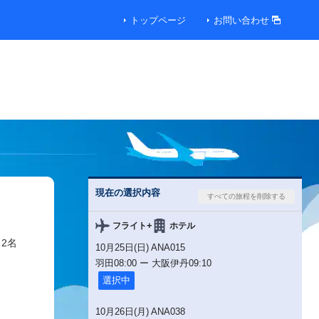
トップページ
お問い合わせ
便
00円
00円
現在の選択内容
00円
+
フライト
ホテル
 2名
10月25日(日) ANA015
00円
羽田
08:00
ー
大阪伊丹
09:10
選択中
便
10月26日(月) ANA038