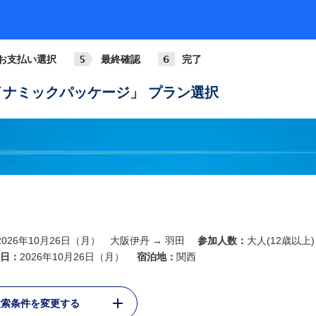
ANA986
321
基準
07:05
08:10
大阪伊丹
羽田
お支払い選択
最終確認
完了
ANA014
789
+1,4
07:30
08:45
ナミックパッケージ」 プラン選択
大阪伊丹
羽田
ANA016
788
+2,8
08:00
09:10
大阪伊丹
羽田
ANA018
321
+2,8
09:00
10:10
大阪伊丹
羽田
ANA020
2026年10月26日（月） 大阪伊丹 → 羽田
参加人数：
大人(12歳以上)
763
+2,8
10:00
11:10
日：
2026年10月26日（月）
宿泊地：
関西
大阪伊丹
羽田
ANA022
検索条件を変更する
738
基準
11:00
12:10