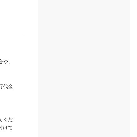
合や、
行代金
てくだ
付けて