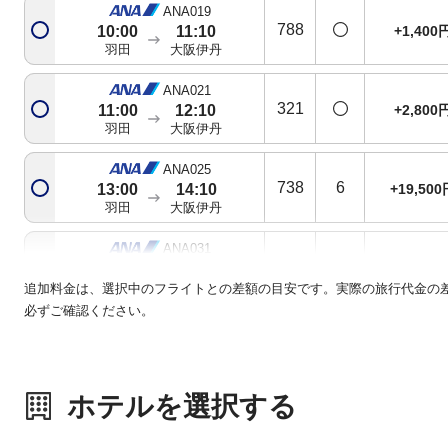
ANA019
788
+1,400
10:00
11:10
羽田
大阪伊丹
ANA021
321
+2,800
11:00
12:10
羽田
大阪伊丹
ANA025
738
6
+19,500
13:00
14:10
羽田
大阪伊丹
ANA031
738
+2,800
15:00
16:10
羽田
大阪伊丹
追加料金は、選択中のフライトとの差額の目安です。実際の旅行代金の
必ずご確認ください。
ANA033
788
+1,400
16:00
17:10
羽田
大阪伊丹
ホテルを選択する
ANA035
738
+4,200
17:00
18:10
羽田
大阪伊丹