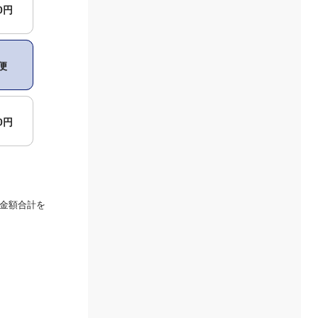
00円
便
00円
金額合計を