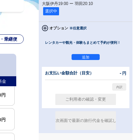
大阪伊丹
19:00
ー
羽田
20:10
選択中
便
オプション
※任意選択
・乗継便
レンタカーや観光・体験もまとめて予約が便利！
00円
便
-
お支払い金額合計（目安）
円
料金
00円
00円