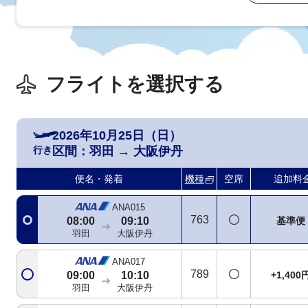
フライトを選択する
ANA985
788
基準便
06:20
07:30
羽田
大阪伊丹
2026年10月25日（日）
行き
区間：
羽田
→
大阪伊丹
ANA013
321
基準便
07:00
08:10
便名・発着
機種
空席
追加料
羽田
大阪伊丹
ANA015
763
基準便
08:00
09:10
羽田
大阪伊丹
ANA017
789
+1,400
09:00
10:10
羽田
大阪伊丹