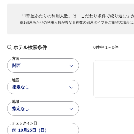
ANA037
「1部屋あたりの利用人数」は「こだわり条件で絞り込む」
789
基準便
18:00
19:10
※1部屋あたりの利用人数が異なる複数の部屋タイプをご希望の場合は
羽田
大阪伊丹
ANA039
772
基準便
19:00
20:20
羽田
大阪伊丹
ホテル検索条件
0件中 1～0件
ANA041
方面
321
+2,800
19:15
20:35
関西
羽田
大阪伊丹
地区
指定なし
地域
指定なし
チェックイン日