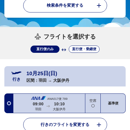
検索条件を変更する
フライトを選択する
直行便のみ
直行便・乗継便
10月25日(日)
行き
区間：
羽田
→
大阪伊丹
ANA017便
789
空席
基準便
09:00
10:10
羽田
大阪伊丹
行きのフライトを変更する