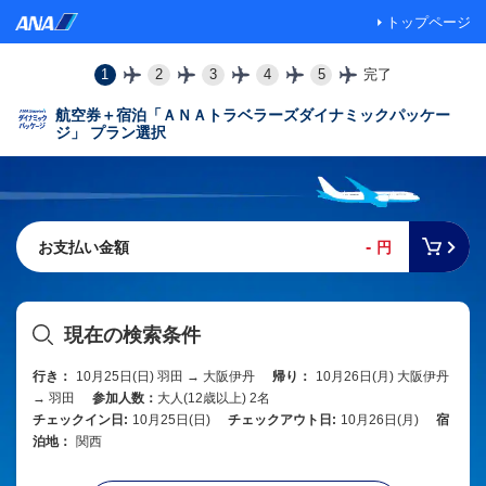
トップページ
1
2
3
4
5
完了
航空券＋宿泊「ＡＮＡトラベラーズダイナミックパッケー
ジ」 プラン選択
-
お支払い金額
円
現在の検索条件
行き：
10月25日(日) 羽田 → 大阪伊丹
帰り：
10月26日(月) 大阪伊丹
→ 羽田
参加人数：
大人(12歳以上) 2名
チェックイン日:
10月25日(日)
チェックアウト日:
10月26日(月)
宿
泊地：
関西