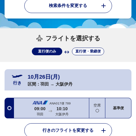
検索条件を変更する
フライトを選択する
直行便のみ
直行便・乗継便
10月26日(月)
行き
区間：
羽田
→
大阪伊丹
ANA017便
789
空席
基準便
09:00
10:10
羽田
大阪伊丹
行きのフライトを変更する