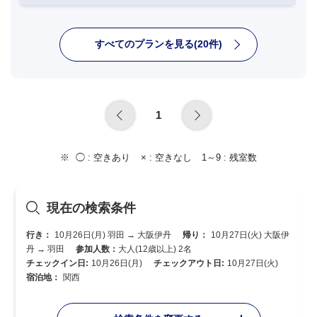
すべてのプランを見る(20件)
1
◯ :
空きあり
× :
空きなし
1～9 :
残室数
現在の検索条件
行き：
10月26日(月) 羽田 → 大阪伊丹
帰り：
10月27日(火) 大阪伊
丹 → 羽田
参加人数：
大人(12歳以上) 2名
チェックイン日:
10月26日(月)
チェックアウト日:
10月27日(火)
宿泊地：
関西