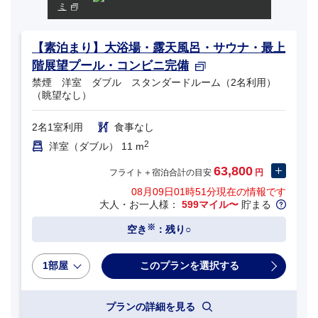
ミ
【素泊まり】大浴場・露天風呂・サウナ・最上
階展望プール・コンビニ完備
禁煙 洋室 ダブル スタンダードルーム（2名利用）
（眺望なし）
2名1室利用
食事なし
2
洋室（ダブル） 11 m
63,800
フライト＋宿泊合計の目安
円
08月09日01時51分
現在の情報です
大人・お一人様：
599マイル〜
貯まる
※
空き
：残り○
1部屋
プランの詳細を見る