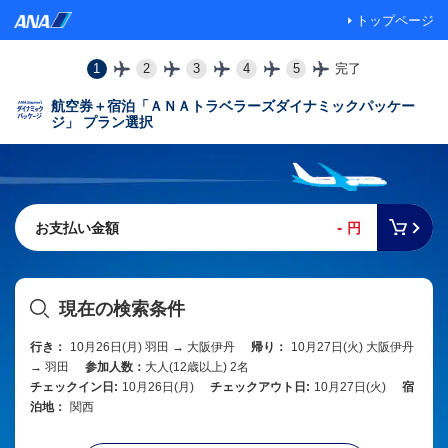
トップページ
1
2
3
4
5
完了
航空券＋宿泊「ＡＮＡトラベラーズダイナミックパッケー
ジ」 プラン選択
-
お支払い金額
円
現在の検索条件
行き：
10月26日(月) 羽田 → 大阪伊丹
帰り：
10月27日(火) 大阪伊丹
→ 羽田
参加人数：
大人(12歳以上) 2名
チェックイン日:
10月26日(月)
チェックアウト日:
10月27日(火)
宿
泊地：
関西