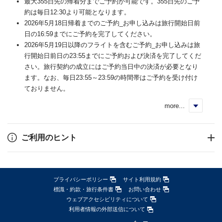
最大355日先の帰着分までご予約が可能です。355日先のご予
約は毎日12:30より可能となります。
2026年5月18日帰着までのご予約_お申し込みは旅行開始日前
日の16:59までにご予約を完了してください。
2026年5月19日以降のフライトを含むご予約_お申し込みは旅
行開始日前日の23:55までにご予約および決済を完了してくだ
さい。旅行契約の成立にはご予約当日中の決済が必要となり
ます。なお、毎日23:55～23:59の時間帯はご予約を受け付け
ておりません。
more...
く
ご利用のヒント
プライバシーポリシー
サイト利用規約
標識・約款・旅行条件書
お問い合わせ
ウェブアクセシビリティについて
利用者情報の外部送信について