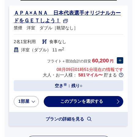
ＡＰＡ×ＡＮＡ 日本代表選手オリジナルカー
ドをＧＥＴしよう！
禁煙 洋室 ダブル［眺望なし］
2名1室利用
食事なし
2
洋室（ダブル） 11 m
60,200
フライト＋宿泊合計の目安
円
08月09日01時51分
現在の情報です
大人・お一人様：
581マイル〜
貯まる
※
空き
：残り○
1部屋
プランの詳細を見る