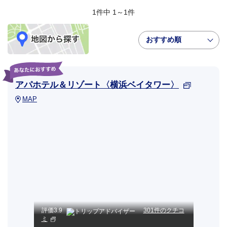
1件中 1～1件
おすすめ順
アパホテル＆リゾート〈横浜ベイタワー〉
MAP
評価
3.9
301件のクチコ
ミ