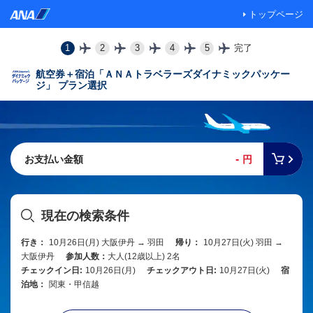
トップページ
1
2
3
4
5
完了
航空券＋宿泊「ＡＮＡトラベラーズダイナミックパッケー
ジ」 プラン選択
-
お支払い金額
円
現在の検索条件
行き：
10月26日(月) 大阪伊丹 → 羽田
帰り：
10月27日(火) 羽田 →
大阪伊丹
参加人数：
大人(12歳以上) 2名
チェックイン日:
10月26日(月)
チェックアウト日:
10月27日(火)
宿
泊地：
関東・甲信越