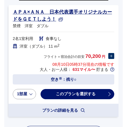
ＡＰＡ×ＡＮＡ 日本代表選手オリジナルカー
ドをＧＥＴしよう！
禁煙 洋室 ダブル
2名1室利用
食事なし
2
洋室（ダブル） 11 m
70,200
フライト＋宿泊合計の目安
円
08月10日05時37分
現在の情報です
大人・お一人様：
631マイル〜
貯まる
※
空き
：残り○
1部屋
プランの詳細を見る