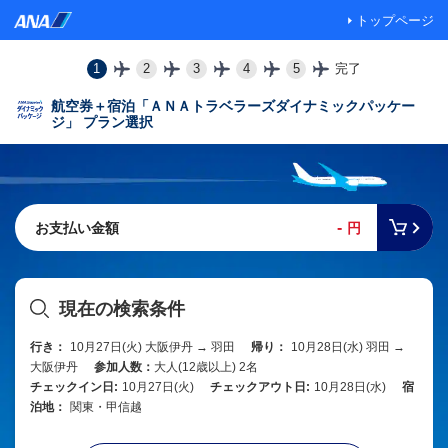
トップページ
1
2
3
4
5
完了
航空券＋宿泊「ＡＮＡトラベラーズダイナミックパッケー
ジ」 プラン選択
-
お支払い金額
円
現在の検索条件
行き：
10月27日(火) 大阪伊丹 → 羽田
帰り：
10月28日(水) 羽田 →
大阪伊丹
参加人数：
大人(12歳以上) 2名
チェックイン日:
10月27日(火)
チェックアウト日:
10月28日(水)
宿
泊地：
関東・甲信越