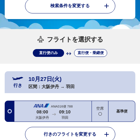
検索条件を変更する
フライトを選択する
直行便のみ
直行便・乗継便
10月27日(火)
行き
区間：
大阪伊丹
→
羽田
ANA016便
788
空席
基準便
08:00
09:10
大阪伊丹
羽田
行きのフライトを変更する