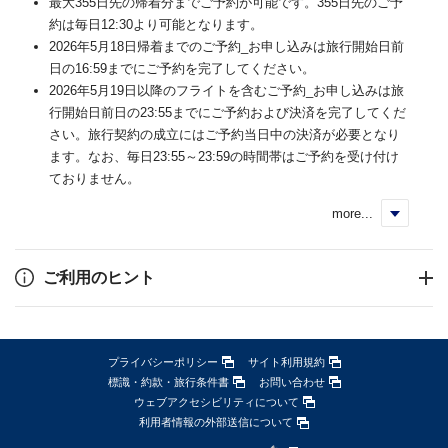
最大355日先の帰着分までご予約が可能です。355日先のご予
約は毎日12:30より可能となります。
2026年5月18日帰着までのご予約_お申し込みは旅行開始日前
日の16:59までにご予約を完了してください。
2026年5月19日以降のフライトを含むご予約_お申し込みは旅
行開始日前日の23:55までにご予約および決済を完了してくだ
さい。旅行契約の成立にはご予約当日中の決済が必要となり
ます。なお、毎日23:55～23:59の時間帯はご予約を受け付け
ておりません。
more...
く
ご利用のヒント
プライバシーポリシー
サイト利用規約
標識・約款・旅行条件書
お問い合わせ
ウェブアクセシビリティについて
利用者情報の外部送信について