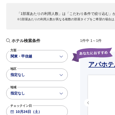
ANA034
「1部屋あたりの利用人数」は「こだわり条件で絞り込む」
789
4
+39,000
16:40
18:00
※1部屋あたりの利用人数が異なる複数の部屋タイプをご希望の場合は
大阪伊丹
羽田
ANA036
788
+2,200
17:45
19:05
大阪伊丹
羽田
ホテル検索条件
1件中 1～1件
ANA038
方面
763
+2,200
19:00
20:15
関東・甲信越
大阪伊丹
羽田
アパホテ
地区
ANA040
指定なし
781
基準便
20:20
21:35
大阪伊丹
羽田
地域
指定なし
チェックイン日