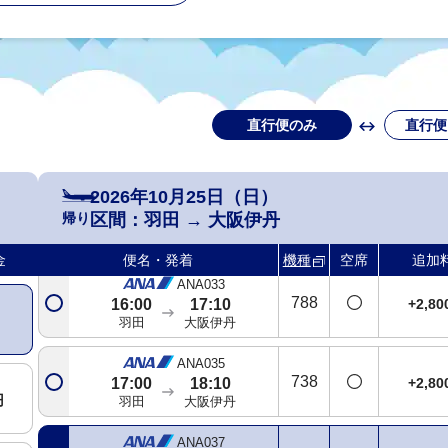
羽田
大阪伊丹
ANA021
321
+2,8
11:00
12:10
羽田
大阪伊丹
直行便のみ
直行便
ANA025
738
6
+19,5
13:00
14:10
羽田
大阪伊丹
2026年10月25日（日）
ANA031
帰り
区間：
羽田
→
大阪伊丹
738
+2,8
15:00
16:10
円
羽田
大阪伊丹
金
便名・発着
機種
空席
追加
ANA033
788
+2,8
16:00
17:10
羽田
大阪伊丹
ANA035
738
+2,8
17:00
18:10
円
羽田
大阪伊丹
ANA037