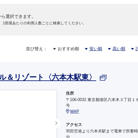
から選択できます。
円
、1部屋あたりの利用人数ごとに検索してください。
円
並び替え：
おすすめ順
安い順
高い順
円
ル＆リゾート〈六本木駅東〉
住所
〒106-0032 東京都港区六本木３丁目１
号
MAP
アクセス
羽田空港より六本木駅まで電車で所要時
分