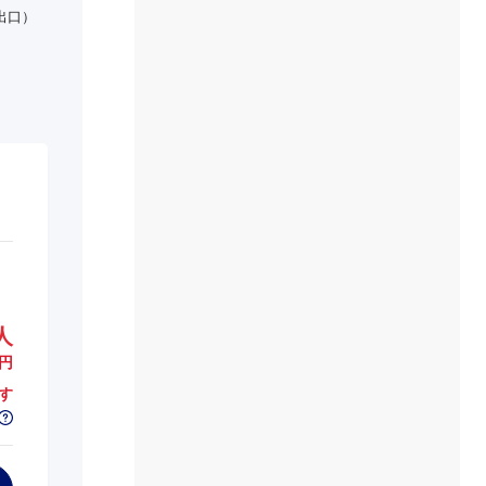
出口）
人
円
す