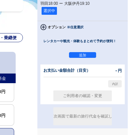
羽田
18:00
ー
大阪伊丹
19:10
選択中
00円
オプション
※任意選択
・乗継便
レンタカーや観光・体験もまとめて予約が便利！
00円
00円
-
お支払い金額合計（目安）
円
料金
00円
00円