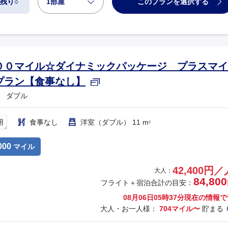
1部屋
このプランを選択する
残り○
００マイル☆ダイナミックパッケージ プラスマイ
プラン【食事なし】
 ダブル
用
食事なし
洋室（ダブル） 11 m
2
000
マイル
42,400円／
大人：
84,800
フライト＋宿泊合計の目安：
08月06日05時37分
現在の情報で
大人・お一人様：
704マイル〜
貯まる