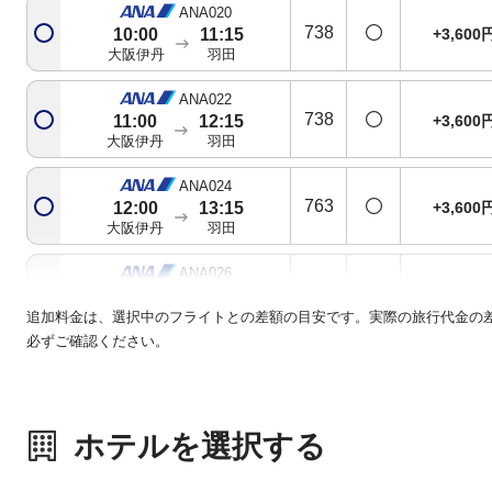
ANA020
738
+3,600
10:00
11:15
大阪伊丹
羽田
ANA022
738
+3,600
11:00
12:15
大阪伊丹
羽田
ANA024
763
+3,600
12:00
13:15
大阪伊丹
羽田
ANA026
763
+39,000
12:55
14:10
大阪伊丹
羽田
追加料金は、選択中のフライトとの差額の目安です。実際の旅行代金の
必ずご確認ください。
ANA028
321
+15,400
14:00
15:15
大阪伊丹
羽田
ホテルを選択する
ANA032
781
+20,300
15:40
17:00
大阪伊丹
羽田