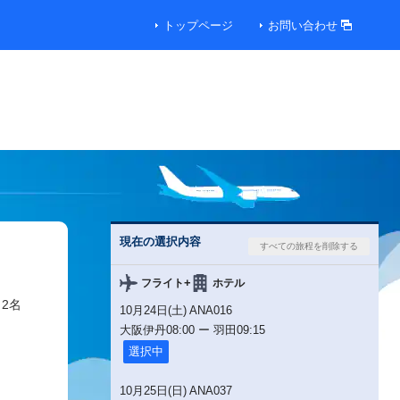
トップページ
お問い合わせ
便
便
現在の選択内容
便
+
フライト
ホテル
 2名
10月24日(土) ANA016
00円
大阪伊丹
08:00
ー
羽田
09:15
選択中
00円
10月25日(日) ANA037