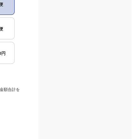
便
便
00円
金額合計を