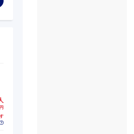
人
円
す