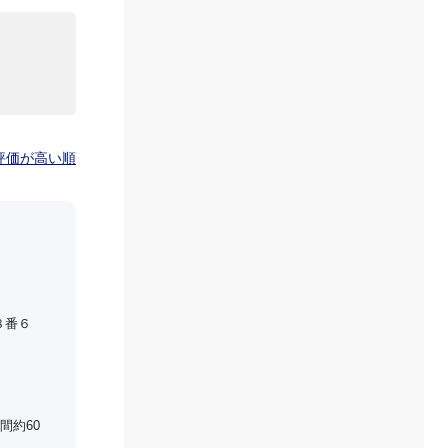
評価が高い順
８番６
間約60