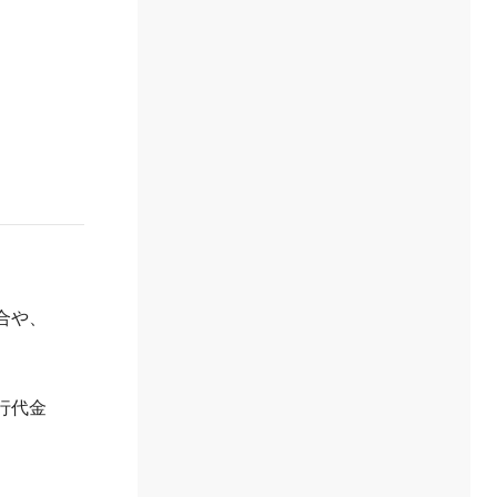
合や、
行代金