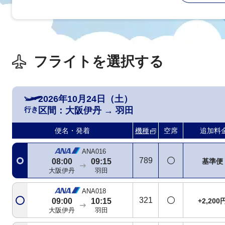
フライトを選択する
ANA986
321
基準便
07:05
08:15
大阪伊丹
羽田
2026年10月24日（土）
行き
区間：
大阪伊丹
→
羽田
ANA014
772
+2,200
07:30
08:45
便名・発着
機種
空席
追加料
大阪伊丹
羽田
ANA016
789
基準便
08:00
09:15
大阪伊丹
羽田
ANA018
321
+2,200
09:00
10:15
大阪伊丹
羽田