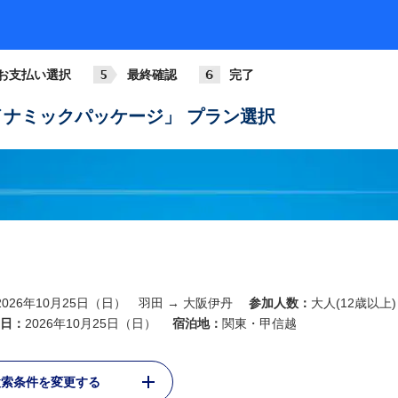
お支払い選択
最終確認
完了
ANA985
788
基準
06:20
07:30
ナミックパッケージ」 プラン選択
羽田
大阪伊丹
ANA013
321
基準
07:00
08:10
羽田
大阪伊丹
ANA015
763
基準
08:00
09:10
羽田
大阪伊丹
ANA017
2026年10月25日（日） 羽田 → 大阪伊丹
参加人数：
大人(12歳以上)
789
+1,4
09:00
10:10
日：
2026年10月25日（日）
宿泊地：
関東・甲信越
羽田
大阪伊丹
ANA019
検索条件を変更する
788
+1,4
10:00
11:10