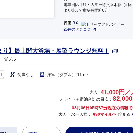
電車日比谷線・大江戸線六本木駅（5番
より徒歩で所要時間約6分
評価
3.6
25件のクチコミ
まり】最上階大浴場・展望ラウンジ無料！
 ダブル
用
食事なし
洋室（ダブル） 11 m
2
41,000円／
大人：
82,000
フライト＋宿泊合計の目安：
08月06日05時37分
現在の情報で
大人・お一人様：
690マイル〜
貯まる