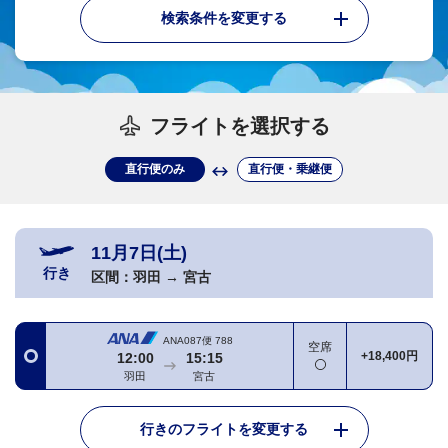
検索条件を変更する
フライトを選択する
直行便のみ
直行便・乗継便
11月7日(土)
行き
区間：
羽田
→
宮古
ANA087便
788
空席
+18,400円
12:00
15:15
羽田
宮古
行きのフライトを変更する