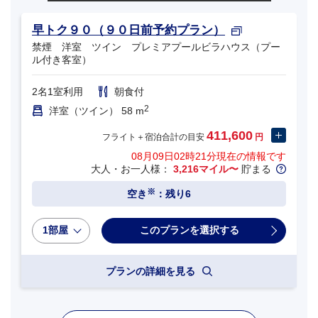
早トク９０（９０日前予約プラン）
禁煙 洋室 ツイン プレミアプールビラハウス（プー
ル付き客室）
2名1室利用
朝食付
2
洋室（ツイン） 58 m
411,600
フライト＋宿泊合計の目安
円
08月09日02時21分
現在の情報です
大人・お一人様：
3,216マイル〜
貯まる
※
空き
：残り6
1部屋
プランの詳細を見る