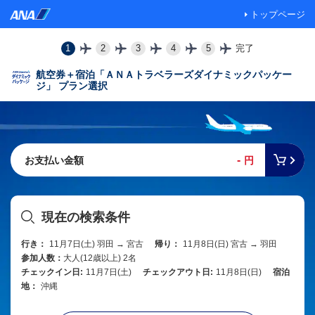
トップページ
1
2
3
4
5
完了
航空券＋宿泊「ＡＮＡトラベラーズダイナミックパッケー
ジ」 プラン選択
-
お支払い金額
円
現在の検索条件
行き：
11月7日(土) 羽田 → 宮古
帰り：
11月8日(日) 宮古 → 羽田
参加人数：
大人(12歳以上) 2名
チェックイン日:
11月7日(土)
チェックアウト日:
11月8日(日)
宿泊
地：
沖縄