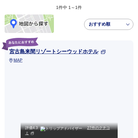
1件中 1～1件
おすすめ順
宮古島来間リゾートシーウッドホテル
MAP
評価
4.3
27件のクチコ
ミ