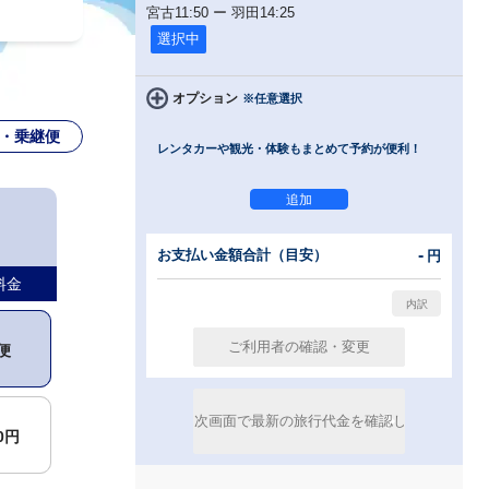
宮古
11:50
ー
羽田
14:25
選択中
オプション
※任意選択
・乗継便
レンタカーや観光・体験もまとめて予約が便利！
-
お支払い金額合計（目安）
円
料金
便
00円