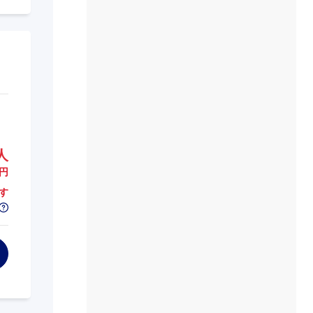
人
円
す