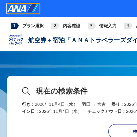
プラン選択
内容確認
情報入力
航空券＋宿泊「ＡＮＡトラベラーズダイ
現在の検索条件
行き：
2026年11月4日（水） 羽田 → 宮古
帰り：
202
イン日：
2026年11月4日（水）
チェックアウト日：
202