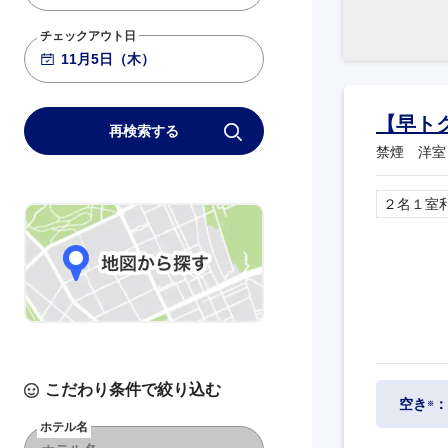
チェックアウト日
【早ト
再検索する
禁煙 洋室
２名１室
こだわり条件で絞り込む
空き
：
※
ホテル名