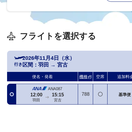
フライトを選択する
2026年11月4日（水）
行き
区間：
羽田
→
宮古
便名・発着
機種
空席
追加料
ANA087
788
基準便
12:00
15:15
羽田
宮古