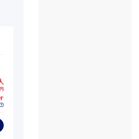
人
円
す