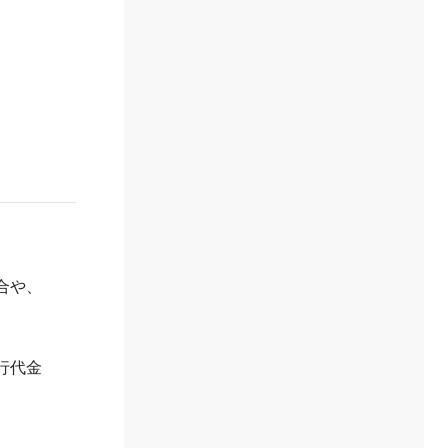
合や、
行代金