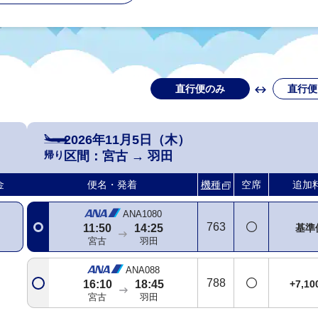
直行便のみ
直行便
2026年11月5日（木）
帰り
区間：
宮古
→
羽田
金
便名・発着
機種
空席
追加
ANA1080
763
基準
11:50
14:25
宮古
羽田
ANA088
788
+7,1
16:10
18:45
宮古
羽田