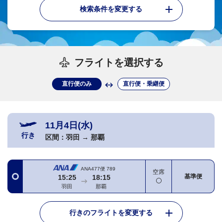
検索条件を変更する
フライトを選択する
直行便のみ
直行便・乗継便
11月4日(水)
行き
区間：
羽田
→
那覇
ANA477便
789
空席
基準便
15:25
18:15
羽田
那覇
行きのフライトを変更する