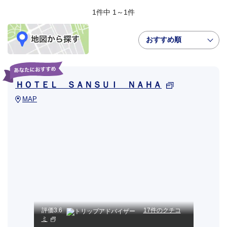
1件中 1～1件
おすすめ順
ＨＯＴＥＬ ＳＡＮＳＵＩ ＮＡＨＡ
MAP
評価
3.6
17件のクチコ
ミ