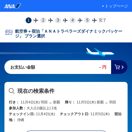
トップページ
1
2
3
4
5
完了
航空券＋宿泊「ＡＮＡトラベラーズダイナミックパッケー
ジ」 プラン選択
-
お支払い金額
円
現在の検索条件
行き：
11月4日(水) 羽田 → 那覇
帰り：
11月5日(木) 那覇 → 羽田
参加人数：
大人(12歳以上) 2名
チェックイン日:
11月4日(水)
チェックアウト日:
11月5日(木)
宿泊
地：
沖縄