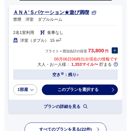
ＡＮＡ’Ｓバケーション★遊び満喫
禁煙 洋室 ダブルルーム
2名1室利用
食事なし
2
洋室（ダブル） 15 m
73,800
フライト＋宿泊合計の目安
円
08月06日06時31分
現在の情報です
大人・お一人様：
1,353マイル〜
貯まる
※
空き
：残り○
1部屋
プランの詳細を見る
すべてのプランを見る(22件)