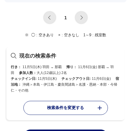
1
◯ :
空きあり
× :
空きなし
1～9 :
残室数
現在の検索条件
行き：
11月5日(木) 羽田 → 那覇
帰り：
11月6日(金) 那覇 → 羽
田
参加人数：
大人(12歳以上) 2名
チェックイン日:
11月5日(木)
チェックアウト日:
11月6日(金)
宿
泊地：
沖縄＞本島・伊江島・慶良間諸島＞名護・恩納・本部・今帰
仁・その他
検索条件を変更する