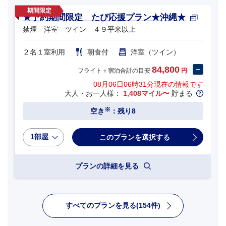
★予約期間限定 たび応援プラン★沖縄★
禁煙 洋室 ツイン ４９平米以上
２名１室利用
朝食付
洋室（ツイン）
84,800
フライト＋宿泊合計の目安
円
08月06日06時31分
現在の情報です
大人・お一人様：
1,408マイル〜
貯まる
※
空き
：残り8
1部屋
プランの詳細を見る
すべてのプランを見る(154件)