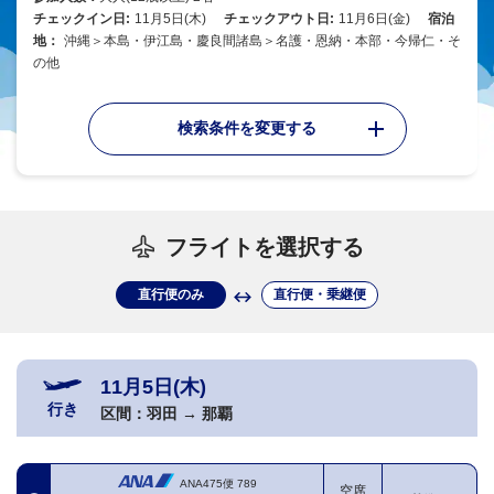
チェックイン日:
11月5日(木)
チェックアウト日:
11月6日(金)
宿泊
地：
沖縄＞本島・伊江島・慶良間諸島＞名護・恩納・本部・今帰仁・そ
の他
検索条件を変更する
フライトを選択する
直行便のみ
直行便・乗継便
11月5日(木)
行き
区間：
羽田
→
那覇
ANA475便
789
空席