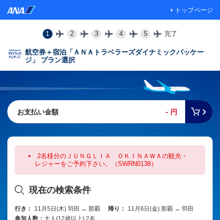
トップページ
1
2
3
4
5
完了
航空券＋宿泊「ＡＮＡトラベラーズダイナミックパッケー
ジ」 プラン選択
-
お支払い金額
円
2名様分のＪＵＮＧＬＩＡ ＯＫＩＮＡＷＡの観光・
レジャーをご予約下さい。（SWRN0138）
現在の検索条件
行き：
11月5日(木) 羽田 → 那覇
帰り：
11月6日(金) 那覇 → 羽田
参加人数：
大人(12歳以上) 2名