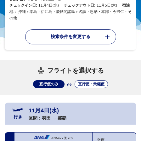
チェックイン日:
11月4日(水)
チェックアウト日:
11月5日(木)
宿泊
地：
沖縄＞本島・伊江島・慶良間諸島＞名護・恩納・本部・今帰仁・そ
の他
検索条件を変更する
フライトを選択する
直行便のみ
直行便・乗継便
11月4日(水)
行き
区間：
羽田
→
那覇
ANA477便
789
空席