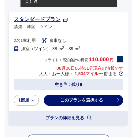
コミ
スタンダードプラン
禁煙 洋室 ツイン
2名1室利用
食事なし
2
2
洋室（ツイン） 38 m
－39 m
110,000
フライト＋宿泊合計の目安
円
08月06日06時31分
現在の情報です
大人・お一人様：
1,534マイル〜
貯まる
※
空き
：残り8
1部屋
プランの詳細を見る