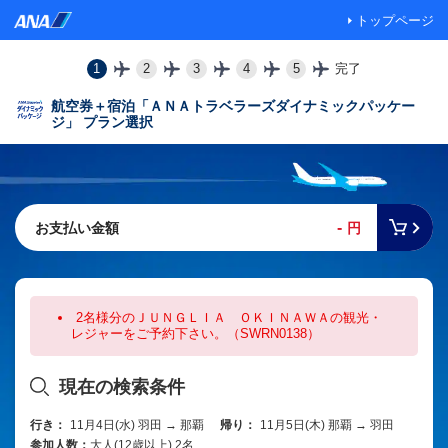
トップページ
1
2
3
4
5
完了
航空券＋宿泊「ＡＮＡトラベラーズダイナミックパッケー
ジ」 プラン選択
-
お支払い金額
円
2名様分のＪＵＮＧＬＩＡ ＯＫＩＮＡＷＡの観光・
レジャーをご予約下さい。（SWRN0138）
現在の検索条件
行き：
11月4日(水) 羽田 → 那覇
帰り：
11月5日(木) 那覇 → 羽田
参加人数：
大人(12歳以上) 2名