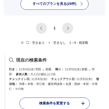
すべてのプランを見る(28件)
1
◯ :
空きあり
× :
空きなし
1～9 :
残室数
現在の検索条件
行き：
11月4日(水) 羽田 → 那覇
帰り：
11月5日(木) 那覇 → 羽
田
参加人数：
大人(12歳以上) 2名
チェックイン日:
11月4日(水)
チェックアウト日:
11月5日(木)
宿
泊地：
沖縄＞本島・伊江島・慶良間諸島＞名護・恩納・本部・今帰
仁・その他
検索条件を変更する