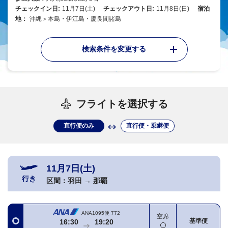
チェックイン日:
11月7日(土)
チェックアウト日:
11月8日(日)
宿泊
地：
沖縄＞本島・伊江島・慶良間諸島
検索条件を変更する
フライトを選択する
直行便のみ
直行便・乗継便
11月7日(土)
行き
区間：
羽田
→
那覇
ANA1095便
772
空席
基準便
16:30
19:20