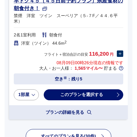
早トク４５（４５日前予約プラン）県産食材の
朝食付き！
禁煙 洋室 ツイン スーペリア（５-７F／４４.６平
米）
2名1室利用
朝食付
2
洋室（ツイン） 44.6m
116,200
フライト＋宿泊合計の目安
円
08月09日00時26分
現在の情報です
大人・お一人様：
1,565マイル〜
貯まる
※
空き
：残り5
1部屋
プランの詳細を見る
すべてのプランを見る(30件)