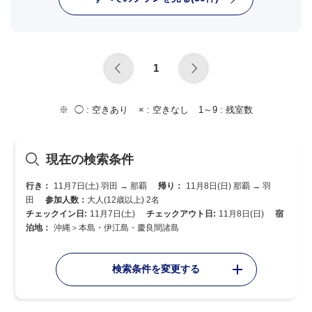
1
◯ :
空きあり
× :
空きなし
1～9 :
残室数
現在の検索条件
行き：
11月7日(土) 羽田 → 那覇
帰り：
11月8日(日) 那覇 → 羽
田
参加人数：
大人(12歳以上) 2名
チェックイン日:
11月7日(土)
チェックアウト日:
11月8日(日)
宿
泊地：
沖縄＞本島・伊江島・慶良間諸島
検索条件を変更する