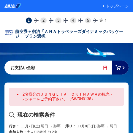
トップページ
1
2
3
4
5
完了
航空券＋宿泊「ＡＮＡトラベラーズダイナミックパッケー
ジ」 プラン選択
-
お支払い金額
円
2名様分のＪＵＮＧＬＩＡ ＯＫＩＮＡＷＡの観光・
レジャーをご予約下さい。（SWRN0138）
現在の検索条件
行き：
11月7日(土) 羽田 → 那覇
帰り：
11月8日(日) 那覇 → 羽田
参加人数：
大人(12歳以上) 2名