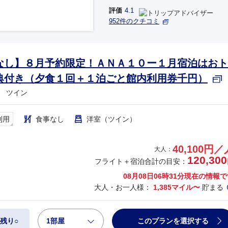
那覇
羽田
評価
4.1
952件のクチコミ
ANA1098
763
+11,7
20:45
23:00
那覇
羽田
なし】８月予約限定！ＡＮＡ１０ー１月宿泊はおト
ANA478
典付き（夕食１回＋１泊ごと館内利用券千円）
738
+8,0
21:00
23:15
那覇
羽田
 ツイン
利用
食事なし
洋室（ツイン）
40,100円／
大人：
120,300
フライト＋宿泊合計の目安：
08月08日06時31分
現在の情報で
大人・お一人様：
1,385マイル〜
貯まる
1部屋
このプランを選択する
残り○