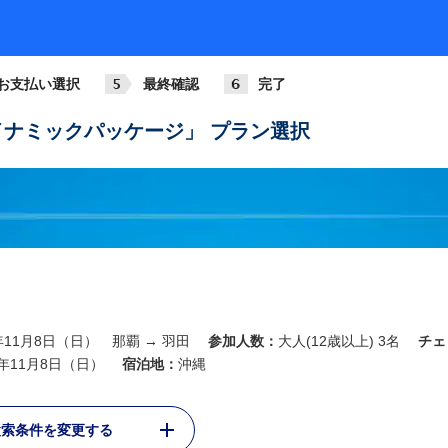
円
お支払い選択
最終確認
完了
円
ナミックパッケージ」 プラン選択
円
円
6年11月8日（日） 那覇 → 羽田
参加人数：
大人(12歳以上) 3名
チェ
円
6年11月8日（日）
宿泊地：
沖縄
検索条件を変更する
円