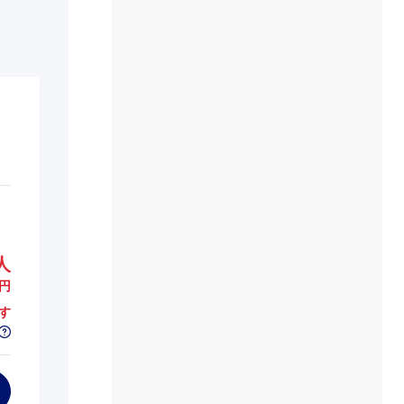
00円
00円
人
円
す