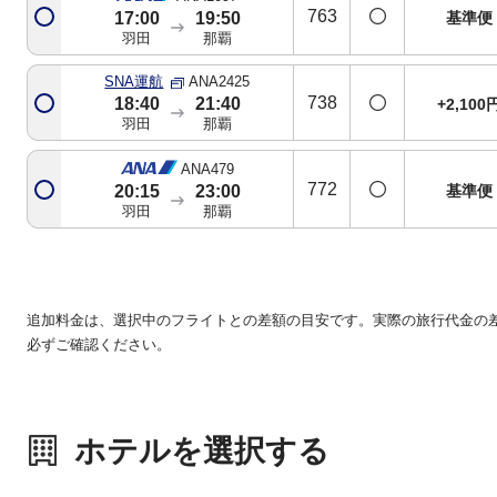
763
基準便
17:00
19:50
羽田
那覇
SNA運航
ANA2425
738
18:40
21:40
+2,100
羽田
那覇
ANA479
772
基準便
20:15
23:00
羽田
那覇
追加料金は、選択中のフライトとの差額の目安です。実際の旅行代金の
必ずご確認ください。
ホテルを選択する