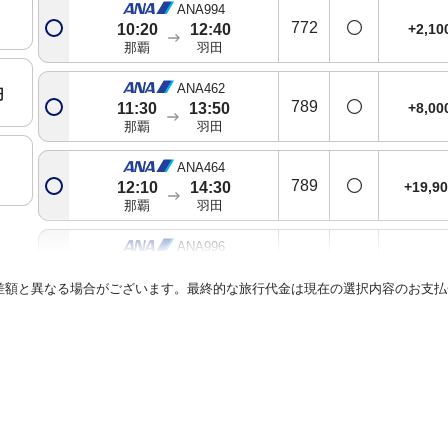
ANA994
772
+2,1
10:20
12:40
那覇
羽田
ANA462
円
789
+8,0
11:30
13:50
那覇
羽田
ANA464
789
+19,9
12:10
14:30
那覇
羽田
ANA996
772
+15,1
13:10
15:30
那覇
羽田
差額と異なる場合がございます。最終的な旅行代金は現在の選択内容のお支払
ANA468
788
+19,9
14:15
16:35
那覇
羽田
ANA470
772
+27,3
15:10
17:30
那覇
羽田