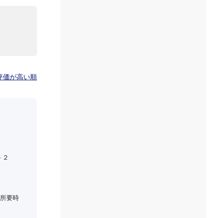
00円
00円
評価が高い順
00円
00円
－２
00円
所要時
00円