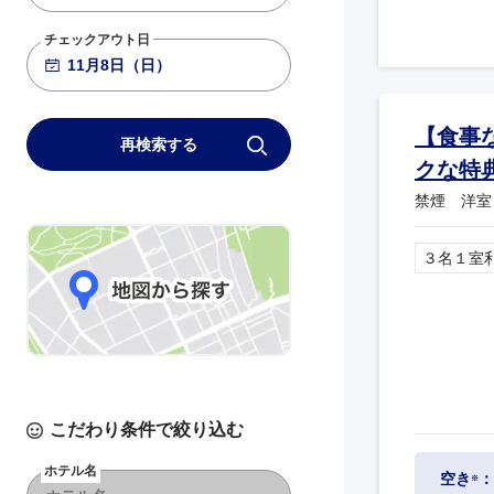
チェックアウト日
【食事
再検索する
クな特
禁煙 洋室
３名１室
こだわり条件で絞り込む
ホテル名
空き
：
※