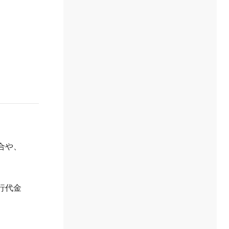
合や、
行代金