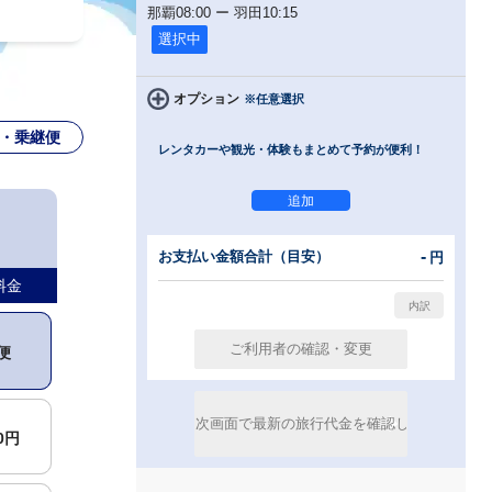
那覇
08:00
ー
羽田
10:15
選択中
オプション
※任意選択
・乗継便
レンタカーや観光・体験もまとめて予約が便利！
-
お支払い金額合計（目安）
円
料金
便
00円