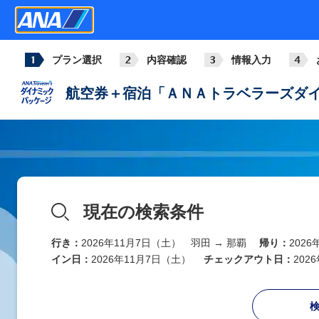
ANA993
772
+13,700
06:45
09:30
羽田
那覇
プラン選択
内容確認
情報入力
ANA463
789
+29,300
07:45
10:40
航空券＋宿泊「ＡＮＡトラベラーズダイ
羽田
那覇
ANA467
789
+71,900
08:25
11:20
羽田
那覇
ANA995
772
+71,900
09:25
12:20
現在の検索条件
羽田
那覇
行き：
2026年11月7日（土） 羽田 → 那覇
帰り：
202
ANA469
788
7
+38,100
10:30
13:25
イン日：
2026年11月7日（土）
チェックアウト日：
202
羽田
那覇
ANA471
772
+29,300
11:25
14:20