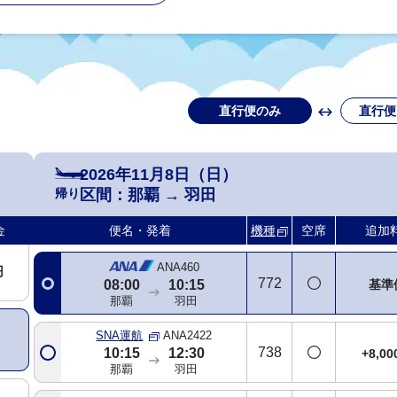
円
直行便のみ
直行便
円
2026年11月8日（日）
帰り
区間：
那覇
→
羽田
円
金
便名・発着
機種
空席
追加
ANA460
円
772
基準
08:00
10:15
那覇
羽田
SNA運航
ANA2422
738
10:15
12:30
+8,0
那覇
羽田