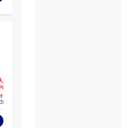
人
円
す