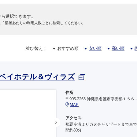
SNA運航
ANA2424
738
9
から選択できます。
15:20
17:40
+27,3
那覇
羽田
、1部屋あたりの利用人数ごとに検索してください。
ANA472
772
+27,3
16:45
19:05
那覇
羽田
並び替え：
おすすめ順
安い順
高い順
ANA474
789
+11,7
18:35
20:50
那覇
羽田
ベイホテル＆ヴィラズ
ANA476
789
+11,7
19:10
21:25
住所
那覇
羽田
〒905-2263 沖縄県名護市字安部１５６
MAP
ANA1096
772
+11,7
20:10
22:25
アクセス
那覇
羽田
那覇空港よりカヌチャリゾートまで車で
間約80分
SNA運航
ANA2426
738
20:40
22:50
+19,9