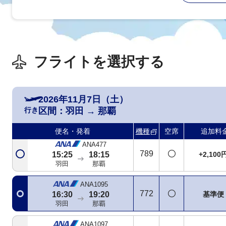
羽田
那覇
ANA473
772
+10,100
13:05
15:55
羽田
那覇
フライトを選択する
SNA運航
ANA2423
738
14:00
16:55
+10,100
羽田
那覇
2026年11月7日（土）
ANA475
行き
区間：
羽田
→
那覇
789
+21,900
14:45
17:35
羽田
那覇
便名・発着
機種
空席
追加料
ANA477
789
+2,100
15:25
18:15
羽田
那覇
ANA1095
772
基準便
16:30
19:20
羽田
那覇
ANA1097