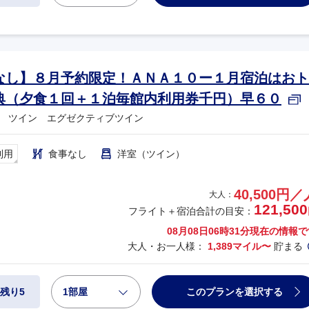
なし】８月予約限定！ＡＮＡ１０ー１月宿泊はおト
典（夕食１回＋１泊毎館内利用券千円）早６０
 ツイン エグゼクティブツイン
利用
食事なし
洋室（ツイン）
40,500円／
大人：
121,500
フライト＋宿泊合計の目安：
08月08日06時31分
現在の情報で
大人・お一人様：
1,389マイル〜
貯まる
1部屋
このプランを選択する
残り5