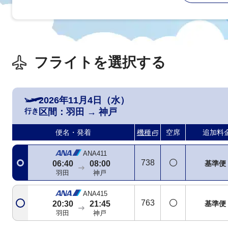
フライトを選択する
2026年11月4日（水）
行き
区間：
羽田
→
神戸
便名・発着
機種
空席
追加料
ANA411
738
基準便
06:40
08:00
羽田
神戸
ANA415
763
基準便
20:30
21:45
羽田
神戸