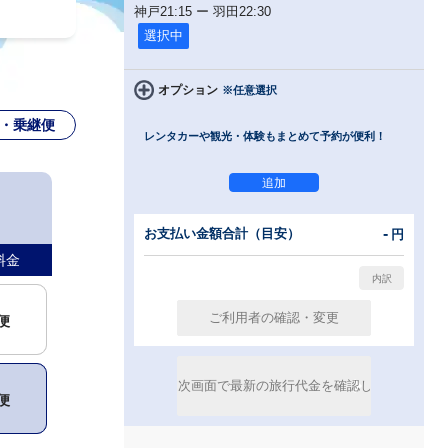
神戸
21:15
ー
羽田
22:30
選択中
オプション
※任意選択
・乗継便
レンタカーや観光・体験もまとめて予約が便利！
-
お支払い金額合計（目安）
円
料金
便
便