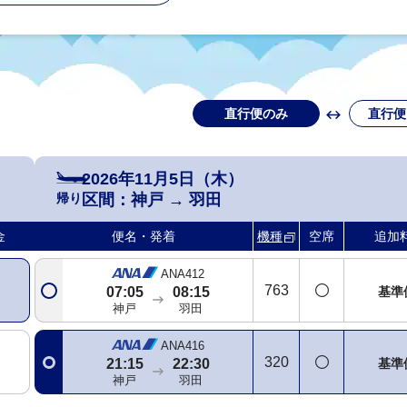
直行便のみ
直行便
2026年11月5日（木）
帰り
区間：
神戸
→
羽田
金
便名・発着
機種
空席
追加
ANA412
763
基準
07:05
08:15
神戸
羽田
ANA416
320
基準
21:15
22:30
神戸
羽田