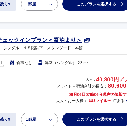
1部屋
このプランを選択する
残り9
チェックインプラン＜素泊まり＞
 シングル １５階以下 スタンダード 本館
用
食事なし
洋室（シングル） 22 m
2
40,300円／
大人：
80,600
フライト＋宿泊合計の目安：
08月06日07時06分
現在の情報で
大人・お一人様：
683マイル〜
貯まる
1部屋
このプランを選択する
残り9