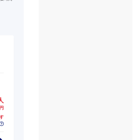
人
円
す