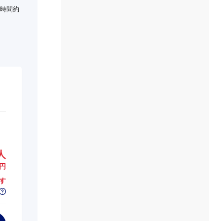
時間約
人
円
す