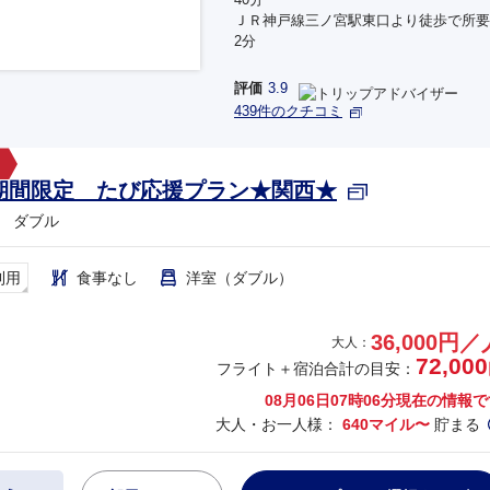
ＪＲ神戸線三ノ宮駅東口より徒歩で所要
2分
評価
3.9
439件のクチコミ
期間限定 たび応援プラン★関西★
 ダブル
利用
食事なし
洋室（ダブル）
36,000円／
大人：
72,000
フライト＋宿泊合計の目安：
08月06日07時06分
現在の情報で
大人・お一人様：
640マイル〜
貯まる