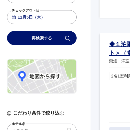
チェックアウト日
再検索する
◆１泊
ト＞（
禁煙 洋室
2名1室利
こだわり条件で絞り込む
ホテル名