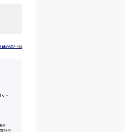
評価が高い順
町６－
8分
要時間