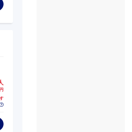
人
円
す