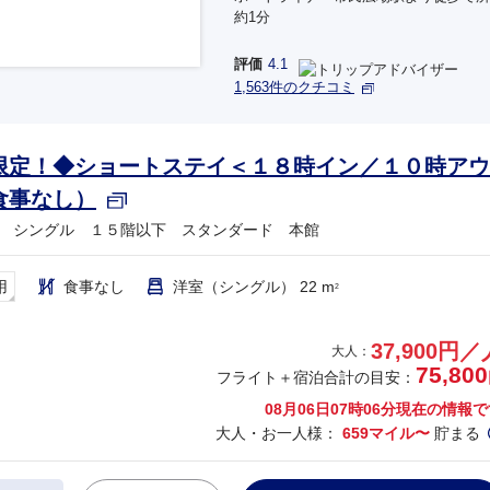
約1分
評価
4.1
1,563件のクチコミ
限定！◆ショートステイ＜１８時イン／１０時アウ
食事なし）
 シングル １５階以下 スタンダード 本館
用
食事なし
洋室（シングル） 22 m
2
37,900円／
大人：
75,800
フライト＋宿泊合計の目安：
08月06日07時06分
現在の情報で
大人・お一人様：
659マイル〜
貯まる