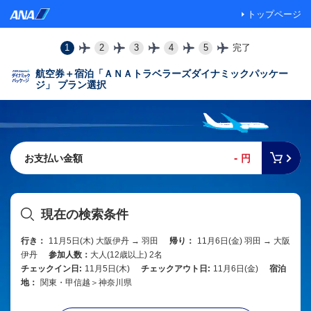
トップページ
1
2
3
4
5
完了
航空券＋宿泊「ＡＮＡトラベラーズダイナミックパッケー
ジ」 プラン選択
-
お支払い金額
円
現在の検索条件
行き：
11月5日(木) 大阪伊丹 → 羽田
帰り：
11月6日(金) 羽田 → 大阪
伊丹
参加人数：
大人(12歳以上) 2名
チェックイン日:
11月5日(木)
チェックアウト日:
11月6日(金)
宿泊
地：
関東・甲信越＞神奈川県