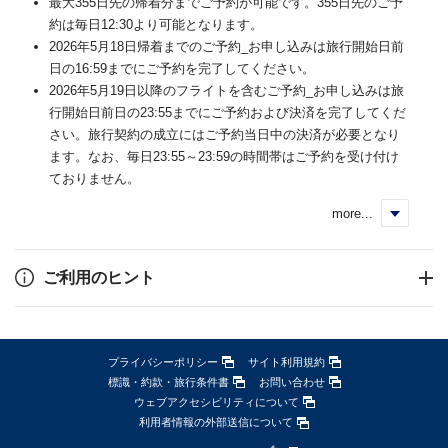
最大355日先の帰着分までご予約が可能です。355日先のご予
約は毎日12:30より可能となります。
2026年5月18日帰着までのご予約_お申し込みは旅行開始日前
日の16:59までにご予約を完了してください。
2026年5月19日以降のフライトを含むご予約_お申し込みは旅
行開始日前日の23:55までにご予約および決済を完了してくだ
さい。旅行契約の成立にはご予約当日中の決済が必要となり
ます。なお、毎日23:55～23:59の時間帯はご予約を受け付け
ておりません。
more...
く
ご利用のヒント
プライバシーポリシー
サイト利用規約
標識・約款・旅行条件書
お問い合わせ
ウェブアクセシビリティについて
利用者情報の外部送信について