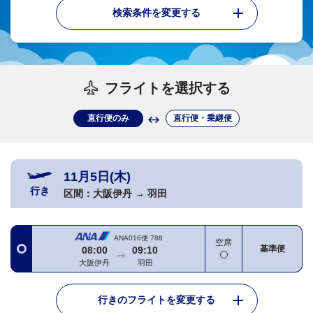
検索条件を変更する
フライトを選択する
直行便のみ
直行便・乗継便
11月5日(木)
行き
区間：
大阪伊丹
→
羽田
ANA016便
788
空席
基準便
08:00
09:10
大阪伊丹
羽田
行きのフライトを変更する