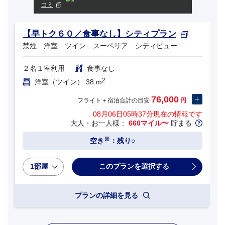
コミ
【早トク６０／食事なし】シティプラン
禁煙 洋室 ツイン＿スーペリア シティビュー
２名１室利用
食事なし
2
洋室（ツイン） 38 m
76,000
フライト＋宿泊合計の目安
円
08月06日05時37分
現在の情報です
大人・お一人様：
660マイル〜
貯まる
※
空き
：残り○
1部屋
プランの詳細を見る