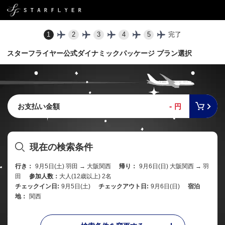
1
2
3
4
5
完了
スターフライヤー公式ダイナミックパッケージ プラン選択
-
お支払い金額
円
現在の検索条件
行き：
9月5日(土) 羽田 → 大阪関西
帰り：
9月6日(日) 大阪関西 → 羽
田
参加人数：
大人(12歳以上) 2名
チェックイン日:
9月5日(土)
チェックアウト日:
9月6日(日)
宿泊
地：
関西