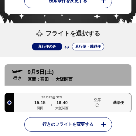
検索条件を変更する
フライトを選択する
直行便のみ
直行便・乗継便
9月5日(土)
行き
区間：
羽田
→
大阪関西
SFJ025便
32N
空席
15:15
16:40
基準便
羽田
大阪関西
行きのフライトを変更する