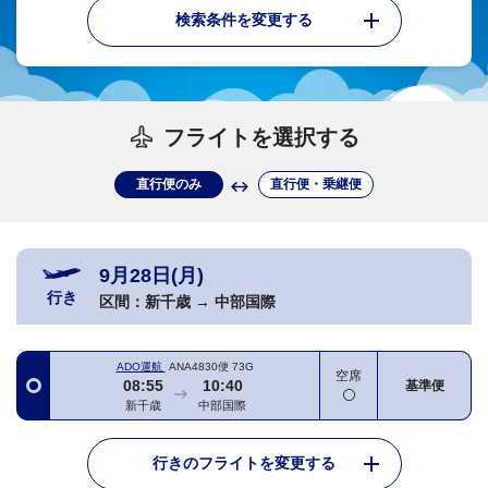
検索条件を変更する
フライトを選択する
直行便のみ
直行便・乗継便
9月28日(月)
行き
区間：
新千歳
→
中部国際
ADO運航
ANA4830便
73G
空席
08:55
10:40
基準便
新千歳
中部国際
行きのフライトを変更する