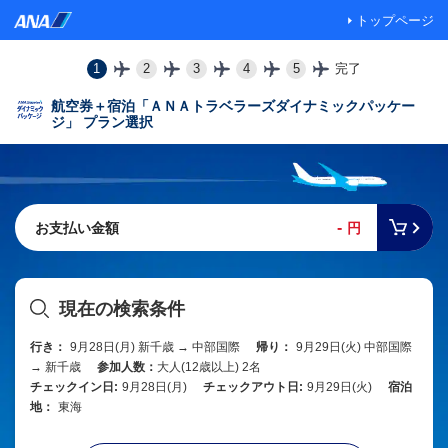
トップページ
1
2
3
4
5
完了
航空券＋宿泊「ＡＮＡトラベラーズダイナミックパッケー
ジ」 プラン選択
-
お支払い金額
円
現在の検索条件
行き：
9月28日(月) 新千歳 → 中部国際
帰り：
9月29日(火) 中部国際
→ 新千歳
参加人数：
大人(12歳以上) 2名
チェックイン日:
9月28日(月)
チェックアウト日:
9月29日(火)
宿泊
地：
東海