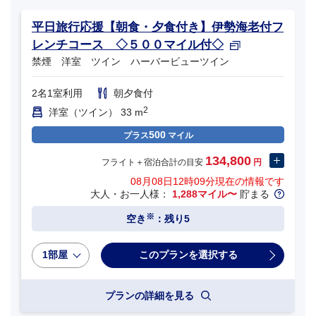
平日旅行応援【朝食・夕食付き】伊勢海老付フ
レンチコース ◇５００マイル付◇
禁煙 洋室 ツイン ハーバービューツイン
2名1室利用
朝夕食付
2
洋室（ツイン） 33 m
500
プラス
マイル
134,800
フライト＋宿泊合計の目安
円
08月08日12時09分
現在の情報です
大人・お一人様：
1,288マイル〜
貯まる
※
空き
：残り5
1部屋
プランの詳細を見る