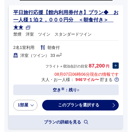
平日旅行応援【館内利用券付き】プラン◆ お
一人様１泊２，０００円分 ＜朝食付き＞
★★
禁煙 洋室 ツイン スタンダードツイン
2名1室利用
朝食付
2
洋室（ツイン） 33 m
87,200
フライト＋宿泊合計の目安
円
08月07日06時06分
現在の情報です
大人・お一人様：
946マイル〜
貯まる
※
空き
：残り○
1部屋
プランの詳細を見る