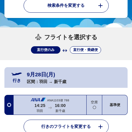
検索条件を変更する
フライトを選択する
直行便のみ
直行便・乗継便
9月28日(月)
行き
区間：
羽田
→
新千歳
ANA1103便
788
空席
基準便
14:25
16:00
羽田
新千歳
行きのフライトを変更する