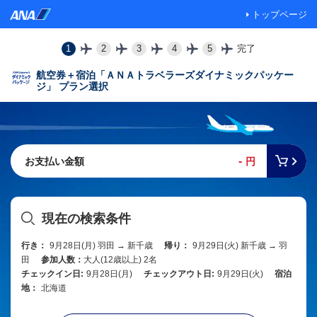
トップページ
1
2
3
4
5
完了
航空券＋宿泊「ＡＮＡトラベラーズダイナミックパッケー
ジ」 プラン選択
-
お支払い金額
円
現在の検索条件
行き：
9月28日(月) 羽田 → 新千歳
帰り：
9月29日(火) 新千歳 → 羽
田
参加人数：
大人(12歳以上) 2名
チェックイン日:
9月28日(月)
チェックアウト日:
9月29日(火)
宿泊
地：
北海道