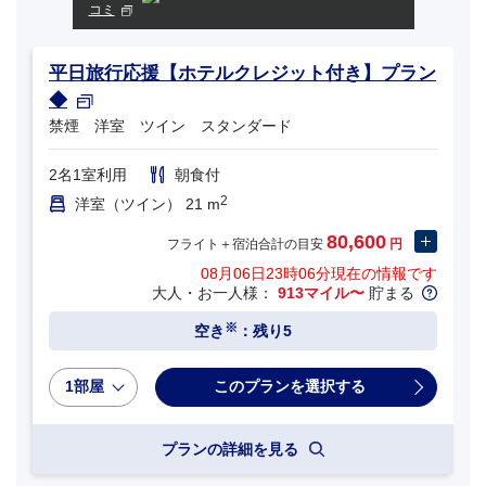
コミ
平日旅行応援【ホテルクレジット付き】プラン
◆
禁煙 洋室 ツイン スタンダード
2名1室利用
朝食付
2
洋室（ツイン） 21 m
80,600
フライト＋宿泊合計の目安
円
08月06日23時06分
現在の情報です
大人・お一人様：
913マイル〜
貯まる
※
空き
：残り5
1部屋
プランの詳細を見る