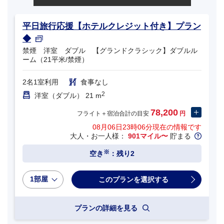
平日旅行応援【ホテルクレジット付き】プラン
◆
禁煙 洋室 ダブル 【グランドクラシック】ダブルル
ーム（21平米/禁煙）
2名1室利用
食事なし
2
洋室（ダブル） 21 m
78,200
フライト＋宿泊合計の目安
円
08月06日23時06分
現在の情報です
大人・お一人様：
901マイル〜
貯まる
※
空き
：残り2
1部屋
プランの詳細を見る