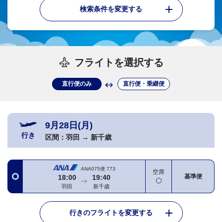
検索条件を変更する
フライトを選択する
直行便のみ
直行便・乗継便
9月28日(月)
行き
区間：
羽田
→
新千歳
ANA075便
773
空席
基準便
18:00
19:40
羽田
新千歳
行きのフライトを変更する