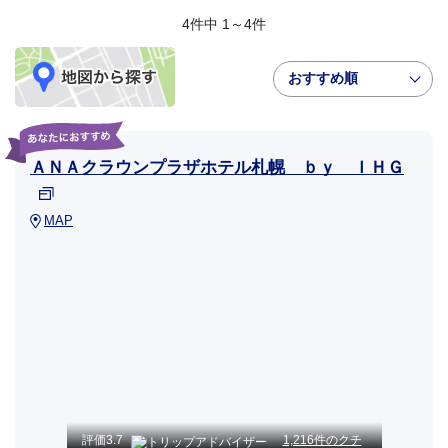
4件中 1～4件
おすすめ順
ＡＮＡクラウンプラザホテル札幌 ｂｙ ＩＨＧ
MAP
評価
3.7
1,216件のクチ