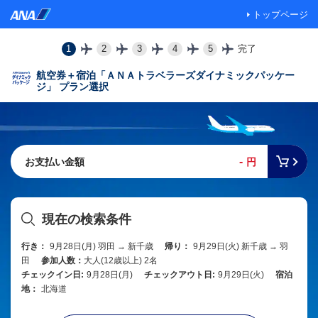
トップページ
1
2
3
4
5
完了
航空券＋宿泊「ＡＮＡトラベラーズダイナミックパッケー
ジ」 プラン選択
-
お支払い金額
円
現在の検索条件
行き：
9月28日(月) 羽田 → 新千歳
帰り：
9月29日(火) 新千歳 → 羽
田
参加人数：
大人(12歳以上) 2名
チェックイン日:
9月28日(月)
チェックアウト日:
9月29日(火)
宿泊
地：
北海道