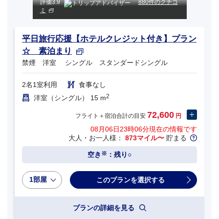
評価
3.9
880件のクチコ
ミ
平日旅行応援【ホテルクレジット付き】プラン
☆ 素泊まり
禁煙 洋室 シングル スタンダードシングル
2名1室利用
食事なし
2
洋室（シングル） 15 m
72,600
フライト＋宿泊合計の目安
円
08月06日23時06分
現在の情報です
大人・お一人様：
873マイル〜
貯まる
※
空き
：残り○
1部屋
プランの詳細を見る