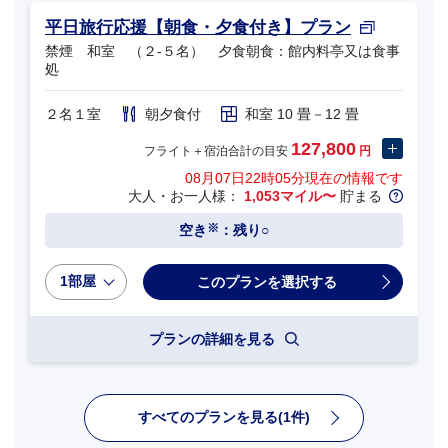
平日旅行応援【朝食・夕食付き】プラン
禁煙 和室 （２‐５名） 夕食朝食：館内料亭又は食事
処
２名１室
朝夕食付
和室 10 畳－12 畳
127,800
フライト＋宿泊合計の目安
円
08月07日22時05分
現在の情報です
大人・お一人様：
1,053マイル〜
貯まる
※
空き
：残り○
1部屋
プランの詳細を見る
すべてのプランを見る(1件)