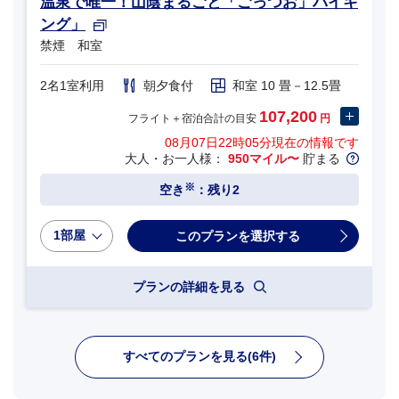
温泉で唯一！山陰まるごと「ごっつお」バイキ
ング」
禁煙 和室
2名1室利用
朝夕食付
和室 10 畳－12.5畳
107,200
フライト＋宿泊合計の目安
円
08月07日22時05分
現在の情報です
大人・お一人様：
950マイル〜
貯まる
※
空き
：残り2
1部屋
プランの詳細を見る
すべてのプランを見る(6件)