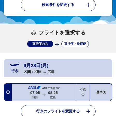
検索条件を変更する
フライトを選択する
直行便のみ
直行便・乗継便
9月28日(月)
行き
区間：
羽田
→
広島
ANA671便
788
空席
基準便
07:05
08:25
羽田
広島
行きのフライトを変更する