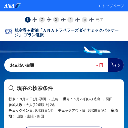
トップページ
1
2
3
4
5
完了
航空券＋宿泊「ＡＮＡトラベラーズダイナミックパッケー
ジ」 プラン選択
-
お支払い金額
円
現在の検索条件
行き：
9月28日(月) 羽田 → 広島
帰り：
9月29日(火) 広島 → 羽田
参加人数：
大人(12歳以上) 2名
チェックイン日:
9月28日(月)
チェックアウト日:
9月29日(火)
宿泊
地：
山陰・山陽・四国