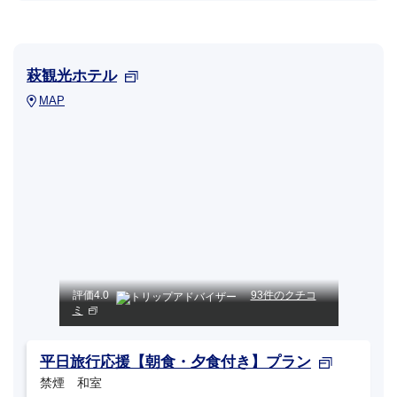
萩観光ホテル
MAP
評価
4.0
93件のクチコ
ミ
平日旅行応援【朝食・夕食付き】プラン
禁煙 和室