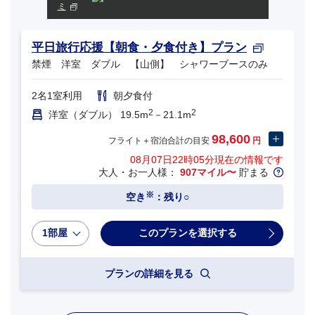
ミ
平日旅行応援【朝食・夕食付き】プラン
禁煙 洋室 ダブル 【山側】 シャワーブースのみ
2名1室利用
朝夕食付
2
2
洋室（ダブル） 19.5m
－21.1m
98,600
フライト＋宿泊合計の目安
円
08月07日22時05分
現在の情報です
大人・お一人様：
907マイル〜
貯まる
※
空き
：残り○
1部屋
プランの詳細を見る