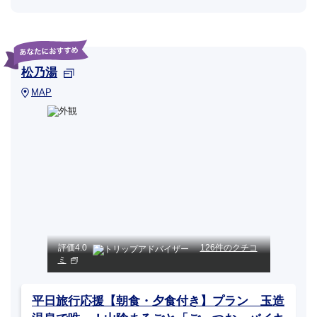
松乃湯
MAP
評価
4.0
126件のクチコ
ミ
平日旅行応援【朝食・夕食付き】プラン 玉造