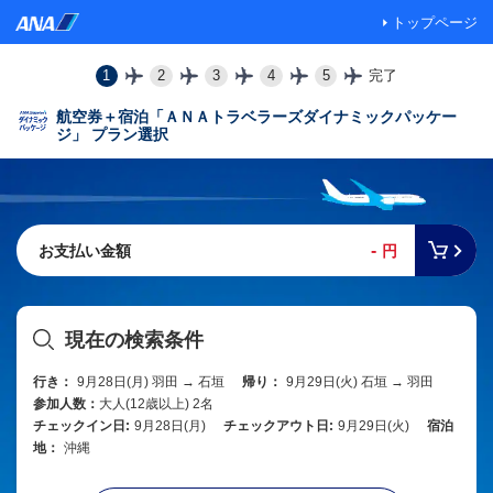
トップページ
1
2
3
4
5
完了
航空券＋宿泊「ＡＮＡトラベラーズダイナミックパッケー
ジ」 プラン選択
-
お支払い金額
円
現在の検索条件
行き：
9月28日(月) 羽田 → 石垣
帰り：
9月29日(火) 石垣 → 羽田
参加人数：
大人(12歳以上) 2名
チェックイン日:
9月28日(月)
チェックアウト日:
9月29日(火)
宿泊
地：
沖縄