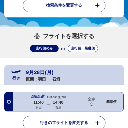
検索条件を変更する
フライトを選択する
直行便のみ
直行便・乗継便
9月28日(月)
行き
区間：
羽田
→
石垣
ANA091便
788
空席
基準便
11:40
14:40
羽田
石垣
行きのフライトを変更する