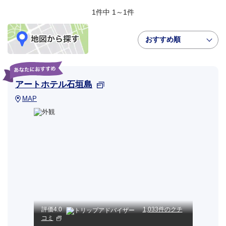
1件中 1～1件
おすすめ順
アートホテル石垣島
MAP
評価
4.0
1,033件のクチ
コミ