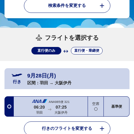
検索条件を変更する
フライトを選択する
直行便のみ
直行便・乗継便
9月28日(月)
行き
区間：
羽田
→
大阪伊丹
ANA985便
321
空席
基準便
06:20
07:25
羽田
大阪伊丹
行きのフライトを変更する