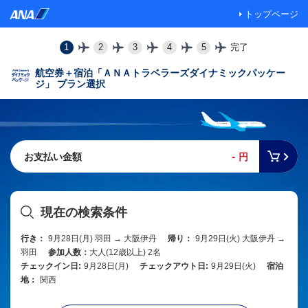
トップページ
1
2
3
4
5
完了
航空券＋宿泊「ＡＮＡトラベラーズダイナミックパッケー
ジ」 プラン選択
-
お支払い金額
円
現在の検索条件
行き：
9月28日(月) 羽田 → 大阪伊丹
帰り：
9月29日(火) 大阪伊丹 →
羽田
参加人数：
大人(12歳以上) 2名
チェックイン日:
9月28日(月)
チェックアウト日:
9月29日(火)
宿泊
地：
関西