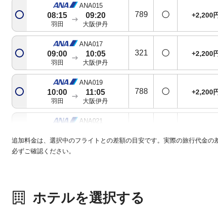
ANA015
789
+2,200
08:15
09:20
羽田
大阪伊丹
ANA017
321
+2,200
09:00
10:05
羽田
大阪伊丹
ANA019
788
+2,200
10:00
11:05
羽田
大阪伊丹
ANA021
321
+3,600
11:00
12:05
羽田
大阪伊丹
追加料金は、選択中のフライトとの差額の目安です。実際の旅行代金の
必ずご確認ください。
ANA023
738
+2,200
12:00
13:10
羽田
大阪伊丹
ホテルを選択する
ANA025
738
+2,200
13:00
14:05
羽田
大阪伊丹