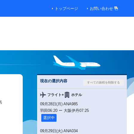
トップページ
お問い合わせ
便
便
00円
現在の選択内容
00円
+
フライト
ホテル
名
09月28日(月) ANA985
00円
羽田
06:20
ー
大阪伊丹
07:25
選択中
便
09月29日(火) ANA034