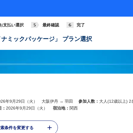
ANA014
772
基準
07:30
08:45
大阪伊丹
羽田
お支払い選択
最終確認
完了
ANA016
789
基準
08:00
09:15
ナミックパッケージ」 プラン選択
大阪伊丹
羽田
ANA018
321
+3,6
09:00
10:15
大阪伊丹
羽田
ANA020
738
+3,6
10:00
11:15
大阪伊丹
羽田
ANA022
026年9月29日（火） 大阪伊丹 → 羽田
参加人数：
大人(12歳以上) 2
738
+2,2
11:00
12:15
日：
2026年9月29日（火）
宿泊地：
関西
大阪伊丹
羽田
ANA024
検索条件を変更する
763
基準
12:00
13:15