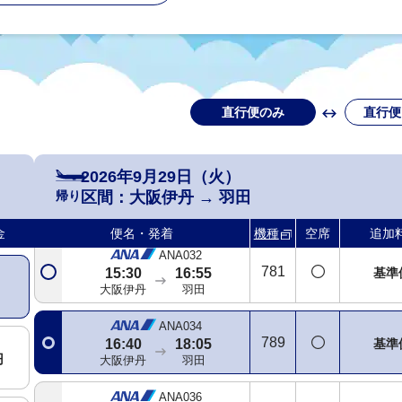
大阪伊丹
羽田
ANA026
321
+2,2
12:50
14:10
大阪伊丹
羽田
直行便のみ
直行便
ANA028
763
+2,2
14:00
15:20
大阪伊丹
羽田
2026年9月29日（火）
ANA030
帰り
区間：
大阪伊丹
→
羽田
738
基準
15:00
16:20
大阪伊丹
羽田
金
便名・発着
機種
空席
追加
ANA032
781
基準
15:30
16:55
大阪伊丹
羽田
ANA034
789
基準
16:40
18:05
円
大阪伊丹
羽田
ANA036