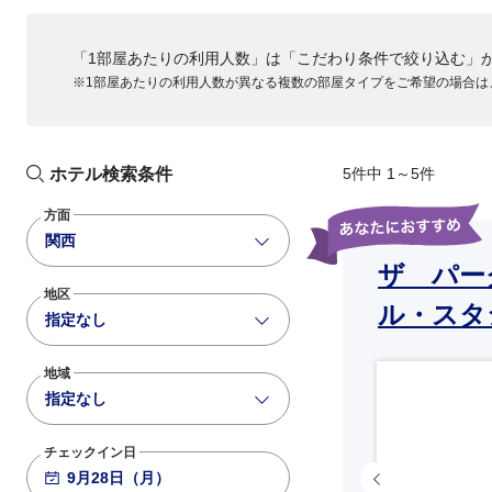
ANA027
「1部屋あたりの利用人数」は「こだわり条件で絞り込む」
763
+3,600
14:00
15:05
※1部屋あたりの利用人数が異なる複数の部屋タイプをご希望の場合は
羽田
大阪伊丹
ANA031
738
+3,600
14:50
15:55
羽田
大阪伊丹
ホテル検索条件
5件中 1～5件
ANA033
方面
738
+2,200
16:00
17:05
関西
羽田
大阪伊丹
ザ パー
地区
ANA035
ル・スタ
指定なし
781
基準便
17:00
18:10
羽田
大阪伊丹
地域
ANA037
指定なし
738
+3,600
18:00
19:10
羽田
大阪伊丹
チェックイン日
ANA039