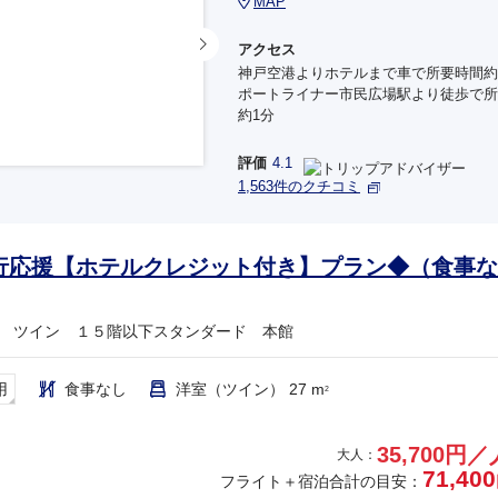
MAP
アクセス
神戸空港よりホテルまで車で所要時間約
ポートライナー市民広場駅より徒歩で所
約1分
評価
4.1
1,563件のクチコミ
行応援【ホテルクレジット付き】プラン◆（食事な
 ツイン １５階以下スタンダード 本館
用
食事なし
洋室（ツイン） 27 m
2
35,700円／
大人：
71,400
フライト＋宿泊合計の目安：