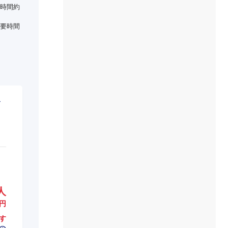
時間約
要時間
人
円
す