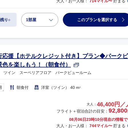
大人・お一人様：
714マイル〜
貯まる
1部屋
このプランを選択する
残り○
行応援【ホテルクレジット付き】プラン◆パークビ
景色を楽しもう！（朝食付）
 ツイン スーペリアフロア パークビュールーム
用
朝食付
洋室（ツイン） 40 m
2
46,400円／
大人：
92,800
フライト＋宿泊合計の目安：
08月06日23時10分
現在の情報で
大人・お一人様：
744マイル〜
貯まる