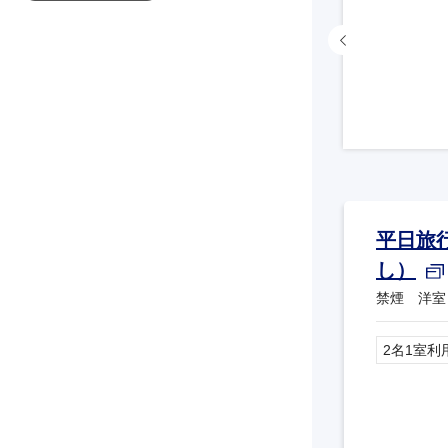
平日旅
し）
禁煙 洋室
2名1室利