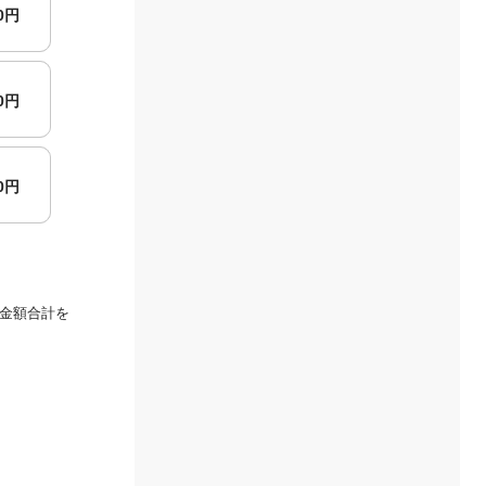
00円
00円
00円
金額合計を