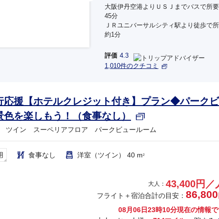
大阪伊丹空港よりＵＳＪまでバスで所要
45分
ＪＲユニバーサルシティ駅より徒歩で所
約1分
評価
4.3
1,010件のクチコミ
行応援【ホテルクレジット付き】プラン◆パークビ
景色を楽しもう！（食事なし）
 ツイン スーペリアフロア パークビュールーム
用
食事なし
洋室（ツイン） 40 m
2
43,400円／
大人：
86,800
フライト＋宿泊合計の目安：
08月06日23時10分
現在の情報で