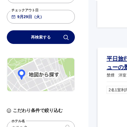
789
基準便
19:00
20:15
羽田
大阪伊丹
チェックアウト日
ANA041
772
基準便
19:15
20:35
羽田
大阪伊丹
再検索する
平日旅
ューの
禁煙 洋室
2名1室利
こだわり条件で絞り込む
ホテル名