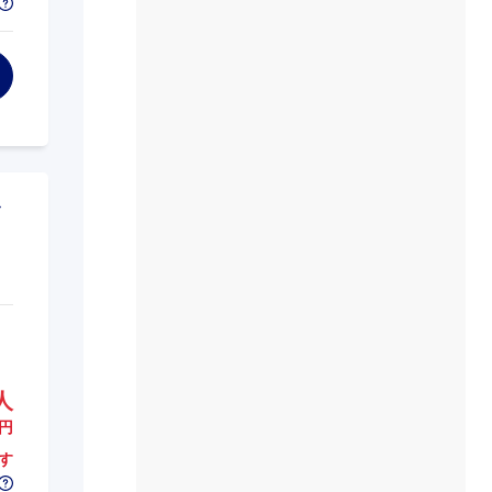
人
円
す