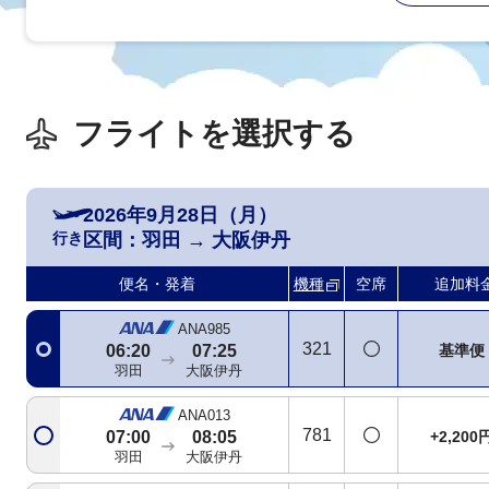
フライトを選択する
2026年9月28日（月）
行き
区間：
羽田
→
大阪伊丹
便名・発着
機種
空席
追加料
ANA985
321
基準便
06:20
07:25
羽田
大阪伊丹
ANA013
781
+2,200
07:00
08:05
羽田
大阪伊丹