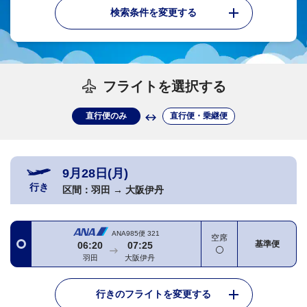
検索条件を変更する
フライトを選択する
直行便のみ
直行便・乗継便
9月28日(月)
行き
区間：
羽田
→
大阪伊丹
ANA985便
321
空席
基準便
06:20
07:25
羽田
大阪伊丹
行きのフライトを変更する