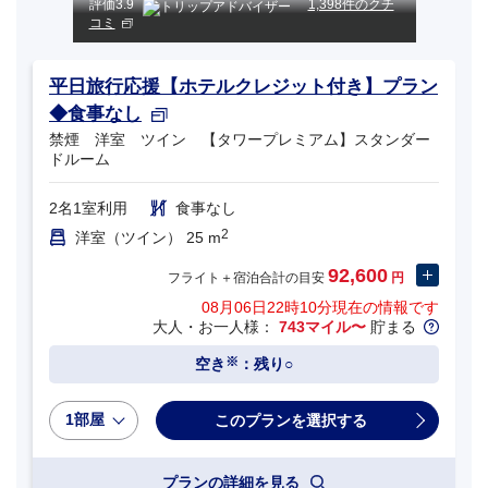
評価
3.9
1,398件のクチ
コミ
平日旅行応援【ホテルクレジット付き】プラン
◆食事なし
禁煙 洋室 ツイン 【タワープレミアム】スタンダー
ドルーム
2名1室利用
食事なし
2
洋室（ツイン） 25 m
92,600
フライト＋宿泊合計の目安
円
08月06日22時10分
現在の情報です
大人・お一人様：
743マイル〜
貯まる
※
空き
：残り○
1部屋
プランの詳細を見る