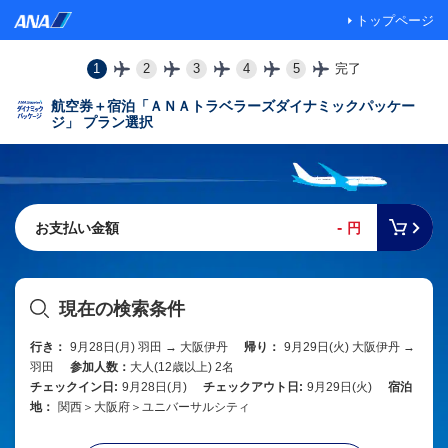
トップページ
1
2
3
4
5
完了
航空券＋宿泊「ＡＮＡトラベラーズダイナミックパッケー
ジ」 プラン選択
-
お支払い金額
円
現在の検索条件
行き：
9月28日(月) 羽田 → 大阪伊丹
帰り：
9月29日(火) 大阪伊丹 →
羽田
参加人数：
大人(12歳以上) 2名
チェックイン日:
9月28日(月)
チェックアウト日:
9月29日(火)
宿泊
地：
関西＞大阪府＞ユニバーサルシティ