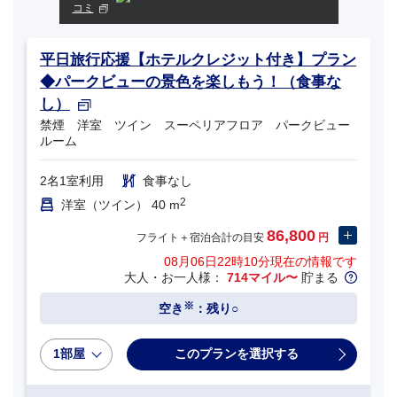
コミ
平日旅行応援【ホテルクレジット付き】プラン
◆パークビューの景色を楽しもう！（食事な
し）
禁煙 洋室 ツイン スーペリアフロア パークビュー
ルーム
2名1室利用
食事なし
2
洋室（ツイン） 40 m
86,800
フライト＋宿泊合計の目安
円
08月06日22時10分
現在の情報です
大人・お一人様：
714マイル〜
貯まる
※
空き
：残り○
1部屋