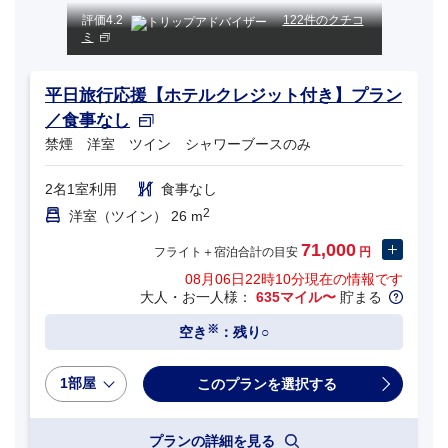
評価
4.2
122件のクチコ
ミ
平日旅行応援【ホテルクレジット付き】プラン
／食事なし
禁煙 洋室 ツイン シャワーブースのみ
2名1室利用
食事なし
2
洋室（ツイン） 26 m
71,000
フライト＋宿泊合計の目安
円
08月06日22時10分
現在の情報です
大人・お一人様：
635マイル〜
貯まる
※
空き
：残り○
1部屋
プランの詳細を見る