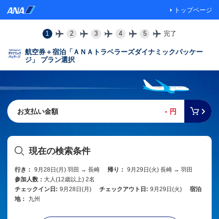
トップページ
1
2
3
4
5
完了
航空券＋宿泊「ＡＮＡトラベラーズダイナミックパッケー
ジ」 プラン選択
-
お支払い金額
円
現在の検索条件
行き：
9月28日(月) 羽田 → 長崎
帰り：
9月29日(火) 長崎 → 羽田
参加人数：
大人(12歳以上) 2名
チェックイン日:
9月28日(月)
チェックアウト日:
9月29日(火)
宿泊
地：
九州