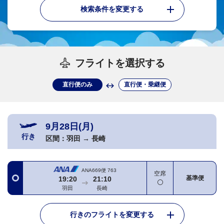
検索条件を変更する
フライトを選択する
直行便のみ
直行便・乗継便
9月28日(月)
行き
区間：
羽田
→
長崎
ANA669便
763
空席
基準便
19:20
21:10
羽田
長崎
行きのフライトを変更する