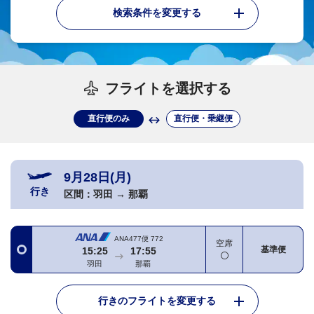
検索条件を変更する
フライトを選択する
直行便のみ
直行便・乗継便
9月28日(月)
行き
区間：
羽田
→
那覇
ANA477便
772
空席
基準便
15:25
17:55
羽田
那覇
行きのフライトを変更する