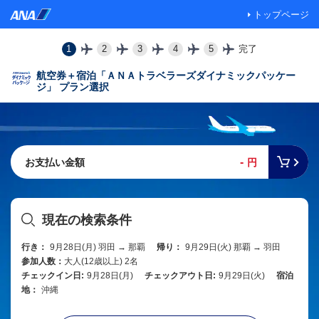
トップページ
1
2
3
4
5
完了
航空券＋宿泊「ＡＮＡトラベラーズダイナミックパッケー
ジ」 プラン選択
-
お支払い金額
円
現在の検索条件
行き：
9月28日(月) 羽田 → 那覇
帰り：
9月29日(火) 那覇 → 羽田
参加人数：
大人(12歳以上) 2名
チェックイン日:
9月28日(月)
チェックアウト日:
9月29日(火)
宿泊
地：
沖縄