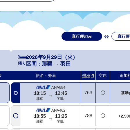
円
円
直行便のみ
直行便
ANA460
円
772
+5,0
08:00
10:25
那覇
羽田
2026年9月29日（火）
帰り
区間：
那覇
→
羽田
SNA運航
ANA2422
738
円
09:40
12:15
+2,9
金
便名・発着
機種
空席
追加
那覇
羽田
ANA994
763
基準
10:15
12:45
那覇
羽田
ANA462
788
+2,9
10:55
13:25
那覇
羽田