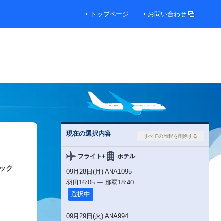
トップページ
お問い合わせ
現在の選択内容
+
フライト
ホテル
ック
09月28日(月) ANA1095
羽田
16:05
ー
那覇
18:40
選択中
09月29日(火) ANA994