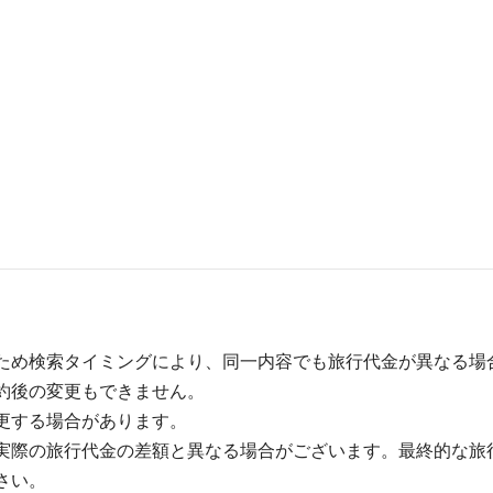
ため検索タイミングにより、同一内容でも旅行代金が異なる場
約後の変更もできません。
更する場合があります。
実際の旅行代金の差額と異なる場合がございます。最終的な旅
さい。