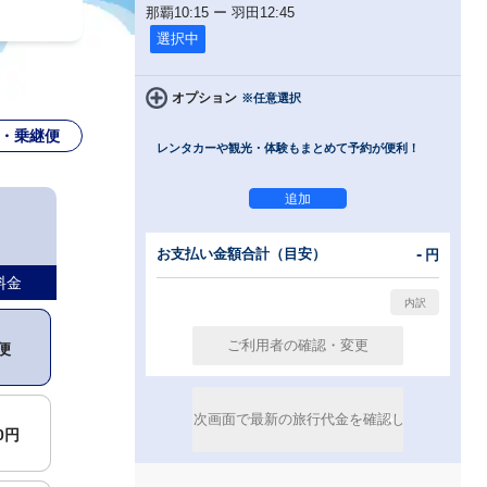
那覇
10:15
ー
羽田
12:45
選択中
オプション
※任意選択
・乗継便
レンタカーや観光・体験もまとめて予約が便利！
00円
-
お支払い金額合計（目安）
円
00円
料金
便
00円