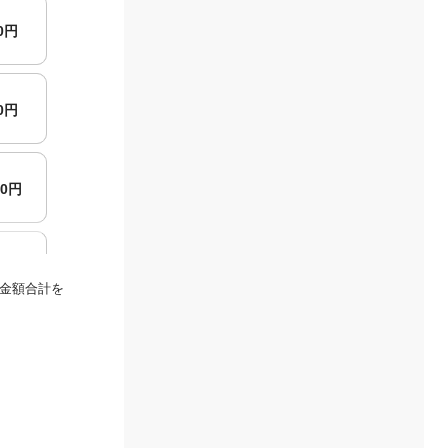
00円
00円
00円
00円
金額合計を
00円
00円