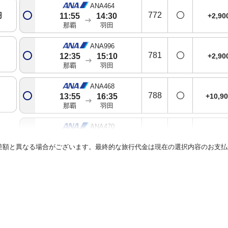
ANA464
772
円
+2,9
11:55
14:30
那覇
羽田
ANA996
781
+2,9
12:35
15:10
那覇
羽田
ANA468
788
+10,9
13:55
16:35
那覇
羽田
ANA470
772
+10,9
14:55
17:35
那覇
羽田
差額と異なる場合がございます。最終的な旅行代金は現在の選択内容のお支払
SNA運航
ANA2424
738
2
15:20
18:00
+5,0
那覇
羽田
ANA472
781
+14,5
16:35
19:15
那覇
羽田