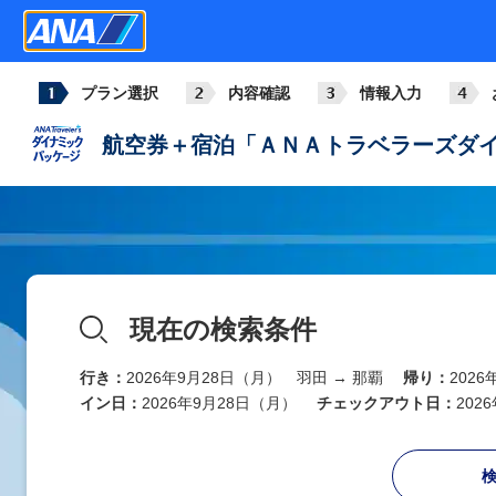
ANA463
788
+11,700
07:30
10:05
羽田
那覇
プラン選択
内容確認
情報入力
ANA467
航空券＋宿泊「ＡＮＡトラベラーズダイ
772
+11,700
08:15
10:50
羽田
那覇
ANA995
781
+15,600
09:10
11:45
羽田
那覇
ANA469
現在の検索条件
788
+11,700
10:20
13:00
羽田
那覇
行き：
2026年9月28日（月） 羽田 → 那覇
帰り：
202
ANA471
イン日：
2026年9月28日（月）
チェックアウト日：
202
772
+8,000
11:20
14:00
羽田
那覇
ANA473