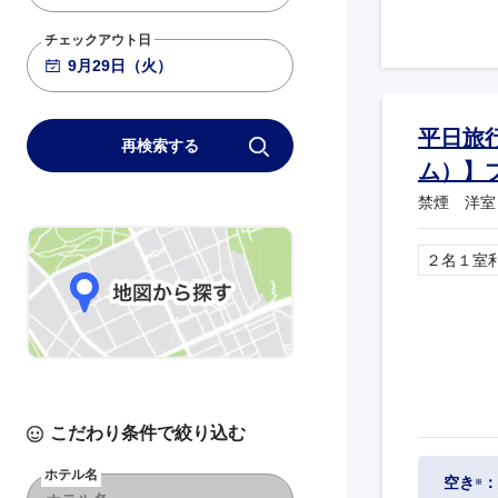
チェックアウト日
平日旅
再検索する
ム）】
禁煙 洋室
２名１室
こだわり条件で絞り込む
ホテル名
空き
：
※