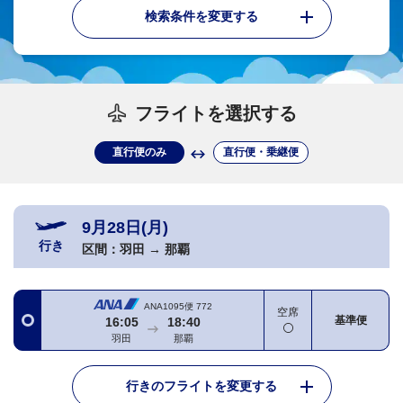
検索条件を変更する
フライトを選択する
直行便のみ
直行便・乗継便
9月28日(月)
行き
区間：
羽田
→
那覇
ANA1095便
772
空席
基準便
16:05
18:40
羽田
那覇
行きのフライトを変更する