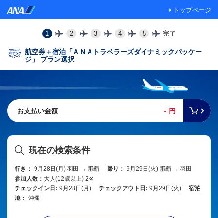
トップページ
1
2
3
4
5
完了
航空券＋宿泊「ＡＮＡトラベラーズダイナミックパッケー
ジ」 プラン選択
-
お支払い金額
円
現在の検索条件
行き：
9月28日(月) 羽田 → 那覇
帰り：
9月29日(火) 那覇 → 羽田
参加人数：
大人(12歳以上) 2名
チェックイン日:
9月28日(月)
チェックアウト日:
9月29日(火)
宿泊
地：
沖縄