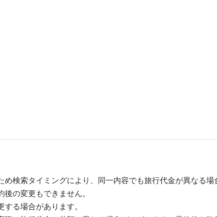
ため検索タイミングにより、同一内容でも旅行代金が異なる場
約後の変更もできません。
更する場合があります。