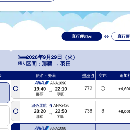
円
那覇
羽田
ANA472
781
+11,7
16:35
19:15
円
那覇
羽田
直行便のみ
直行便
ANA474
772
+4,6
18:10
20:40
円
那覇
羽田
2026年9月29日（火）
ANA476
帰り
区間：
那覇
→
羽田
772
+4,6
18:55
21:25
円
那覇
羽田
金
便名・発着
機種
空席
追加
ANA1096
772
+4,6
19:40
22:10
那覇
羽田
SNA運航
ANA2426
738
8
20:20
22:50
+8,0
那覇
羽田
ANA1098