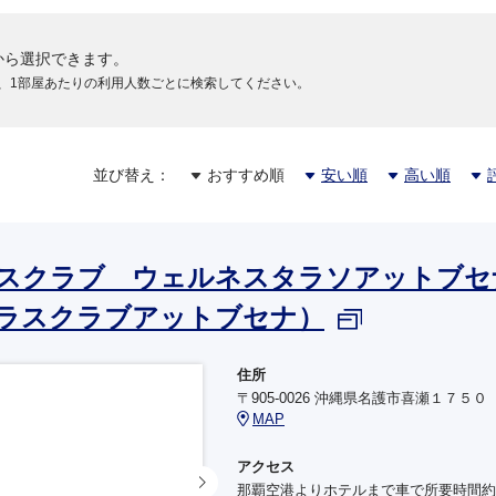
から選択できます。
、1部屋あたりの利用人数ごとに検索してください。
並び替え：
おすすめ順
安い順
高い順
スクラブ ウェルネスタラソアットブセ
ラスクラブアットブセナ）
住所
〒905-0026 沖縄県名護市喜瀬１７５０
MAP
アクセス
那覇空港よりホテルまで車で所要時間約