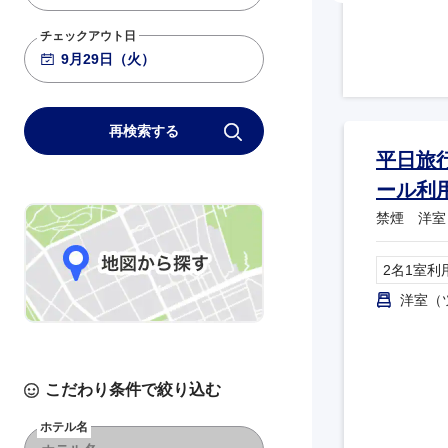
チェックアウト日
再検索する
平日旅
ール利
禁煙 洋室
2名1室
洋室（ツ
こだわり条件で絞り込む
ホテル名