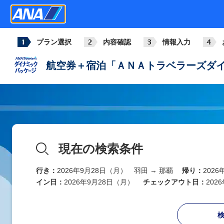
ANA993
763
+8,000
06:45
09:20
羽田
那覇
プラン選択
内容確認
情報入力
ANA463
航空券＋宿泊「ＡＮＡトラベラーズダイ
788
+11,700
07:30
10:05
羽田
那覇
ANA467
772
+11,700
08:15
10:50
羽田
那覇
ANA995
現在の検索条件
781
+15,600
09:10
11:45
羽田
那覇
行き：
2026年9月28日（月） 羽田 → 那覇
帰り：
202
ANA469
イン日：
2026年9月28日（月）
チェックアウト日：
202
788
+11,700
10:20
13:00
羽田
那覇
ANA471