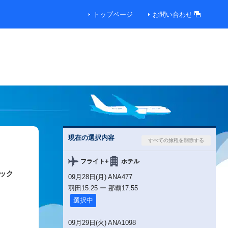
トップページ
お問い合わせ
便
便
便
現在の選択内容
00円
+
フライト
ホテル
ック
09月28日(月) ANA477
00円
羽田
15:25
ー
那覇
17:55
選択中
09月29日(火) ANA1098
00円