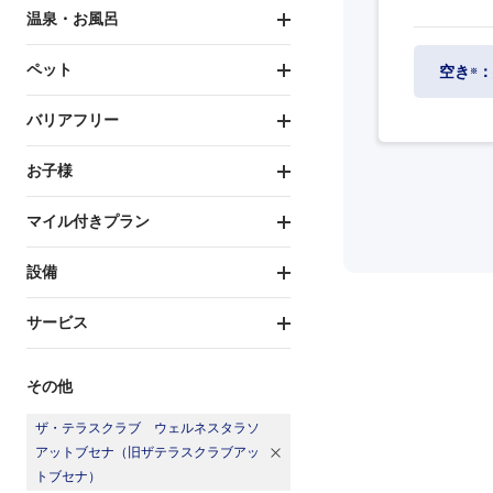
温泉・お風呂
ペット
空き
：
※
バリアフリー
お子様
マイル付きプラン
設備
サービス
その他
ザ・テラスクラブ ウェルネスタラソ
アットブセナ（旧ザテラスクラブアッ
トブセナ）