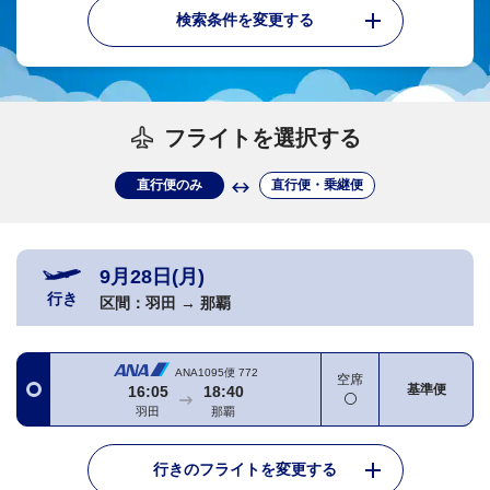
検索条件を変更する
フライトを選択する
直行便のみ
直行便・乗継便
9月28日(月)
行き
区間：
羽田
→
那覇
ANA1095便
772
空席
基準便
16:05
18:40
羽田
那覇
行きのフライトを変更する