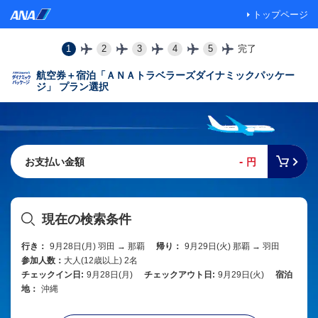
トップページ
1
2
3
4
5
完了
航空券＋宿泊「ＡＮＡトラベラーズダイナミックパッケー
ジ」 プラン選択
-
お支払い金額
円
現在の検索条件
行き：
9月28日(月) 羽田 → 那覇
帰り：
9月29日(火) 那覇 → 羽田
参加人数：
大人(12歳以上) 2名
チェックイン日:
9月28日(月)
チェックアウト日:
9月29日(火)
宿泊
地：
沖縄