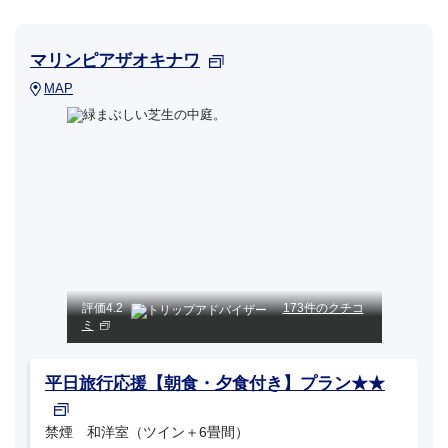
マリンピアザオキナワ
MAP
評価
4.2
173件のクチコ
ミ
平日旅行応援【朝食・夕食付き】プラン★★
禁煙 和洋室（ツイン＋6畳間）