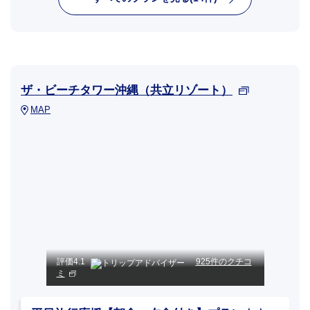
ザ・ビーチタワー沖縄（共立リゾート）
MAP
評価
4.1
925件のクチコ
ミ