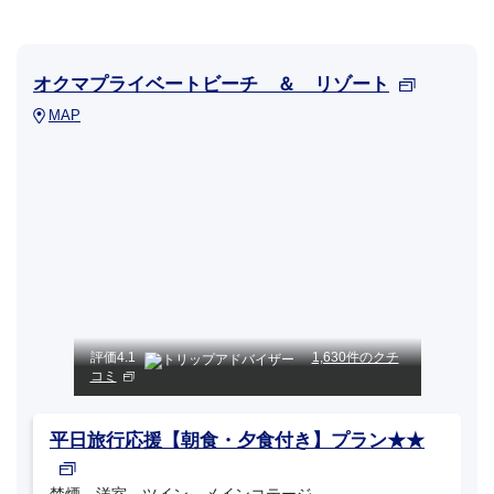
オクマプライベートビーチ ＆ リゾート
MAP
評価
4.1
1,630件のクチ
コミ
平日旅行応援【朝食・夕食付き】プラン★★
禁煙 洋室 ツイン メインコテージ