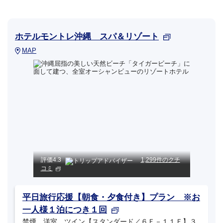
ホテルモントレ沖縄 スパ＆リゾート
MAP
評価
4.3
1,299件のクチ
コミ
平日旅行応援【朝食・夕食付き】プラン ※お
一人様１泊につき１回
禁煙 洋室 ツイン【スタンダード／６Ｆ－１１Ｆ】３