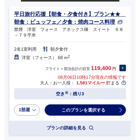
平日旅行応援【朝食・夕食付き】プラン★★
朝食：ビュッフェ／夕食：焼肉コース料理
禁煙 洋室 フォース アネックス棟 スイート ６８
－７９平米
2名1室利用
朝夕食付
2
洋室（フォース） 68 m
119,400
フライト＋宿泊合計の目安
円
08月06日10時17分
現在の情報です
大人・お一人様：
1,581マイル〜
貯まる
※
空き
：残り3
1部屋
プランの詳細を見る