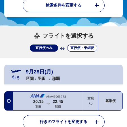
検索条件を変更する
フライトを選択する
直行便のみ
直行便・乗継便
9月28日(月)
行き
区間：
羽田
→
那覇
ANA479便
772
空席
基準便
20:15
22:45
羽田
那覇
行きのフライトを変更する