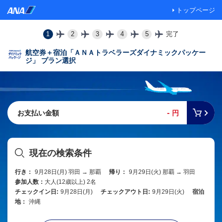
トップページ
1
2
3
4
5
完了
航空券＋宿泊「ＡＮＡトラベラーズダイナミックパッケー
ジ」 プラン選択
-
お支払い金額
円
現在の検索条件
行き：
9月28日(月) 羽田 → 那覇
帰り：
9月29日(火) 那覇 → 羽田
参加人数：
大人(12歳以上) 2名
チェックイン日:
9月28日(月)
チェックアウト日:
9月29日(火)
宿泊
地：
沖縄